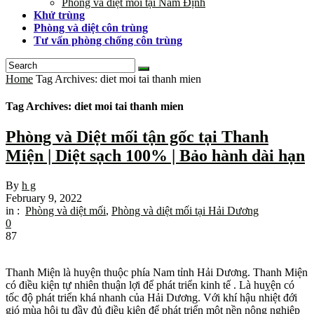
Phòng và diệt mối tại Nam Định
Khử trùng
Phòng và diệt côn trùng
Tư vấn phòng chống côn trùng
Home
Tag Archives: diet moi tai thanh mien
Tag Archives: diet moi tai thanh mien
Phòng và Diệt mối tận gốc tại Thanh
Miện | Diệt sạch 100% | Bảo hành dài hạn
By
h g
February 9, 2022
in :
Phòng và diệt mối
,
Phòng và diệt mối tại Hải Dương
0
87
Thanh Miện là huyện thuộc phía Nam tỉnh Hải Dương. Thanh Miện
có điều kiện tự nhiên thuận lợi để phát triển kinh tế . Là huỵện có
tốc độ phát triển khá nhanh của Hải Dương. Với khí hậu nhiệt đới
gió mùa hội tụ đầy đủ điều kiện để phát triển một nền nông nghiệp