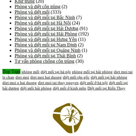
Khử trùng
(20)
Phòng và diệt côn trùng
(2)
Phòng và diệt mối
(333)
Phòng và diệt mối tại Bắc Ninh
(7)
Phòng và diệt mối tại Hà Nội
(24)
Phòng và diệt mối tại Hải Dương
(91)
Phòng và diệt mối tại Hải Phòng
(192)
Phòng và diệt mối tại Hưng Yên
(11)
Phòng và diệt mối tại Nam Định
(2)
Phòng và diệt mối tại Quảng Ninh
(1)
Phòng và diệt mối tại Thái Bình
(2)
Tư vấn phòng chống côn trùng
(30)
Top Tags
phòng mối
diệt mối tại hà nội
phòng mối tại hải phòng
diet moi tai
le chan
diet moi
diet moi hai duong
diệt mối tận gốc
diệt mối tại hải phòng
diet moi o hai duong
diet moi tai thuy nguyen
diệt mối ở hà nội
diệt mối tại
hải dương
diệt mối hải phòng
diệt mối ở kinh môn
Diệt mối tại Kiến Thụy