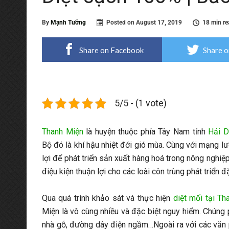
By
Mạnh Tưởng
Posted on
August 17, 2019
18 min re
Share on Facebook
Share o
5/5 - (1 vote)
Thanh Miện
là huyện thuộc phía Tây Nam tỉnh
Hải 
Bộ đó là khí hậu nhiệt đới gió mùa. Cùng với mạng lư
lợi để phát triển sản xuất hàng hoá trong nông nghiệ
điệu kiện thuận lợi cho các loài côn trùng phát triển 
Qua quá trình khảo sát và thực hiện
diệt mối tại Th
Miện là vô cùng nhiều và đặc biệt nguy hiểm. Chúng p
nhà gỗ, đường dây điện ngầm…Ngoài ra với các văn ph