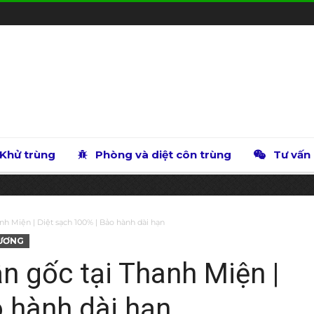
Khử trùng
Phòng và diệt côn trùng
Tư vấn
nh Miện | Diệt sạch 100% | Bảo hành dài hạn
DƯƠNG
n gốc tại Thanh Miện |
o hành dài hạn