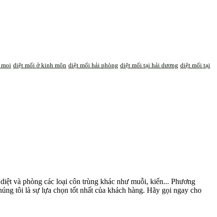
t moi
diệt mối ở kinh môn
diệt mối hải phòng
diệt mối tại hải dương
diệt mối tại
diệt và phòng các loại côn trùng khác như muỗi, kiến... Phương
úng tôi là sự lựa chọn tốt nhất của khách hàng. Hãy gọi ngay cho