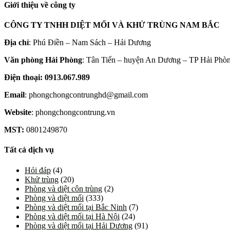
Giới thiệu về công ty
CÔNG TY TNHH DIỆT MỐI VÀ KHỬ TRÙNG NAM BẮC
Địa chỉ
: Phú Điền – Nam Sách – Hải Dương
Văn phòng Hải Phòng
: Tân Tiến – huyện An Dương – TP Hải Phò
Điện thoại: 0913.067.989
Email
: phongchongcontrunghd@gmail.com
Website
: phongchongcontrung.vn
MST:
0801249870
Tất cả dịch vụ
Hỏi đáp
(4)
Khử trùng
(20)
Phòng và diệt côn trùng
(2)
Phòng và diệt mối
(333)
Phòng và diệt mối tại Bắc Ninh
(7)
Phòng và diệt mối tại Hà Nội
(24)
Phòng và diệt mối tại Hải Dương
(91)