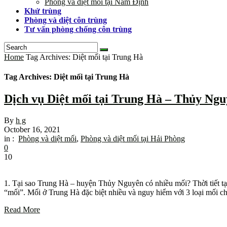
Phòng và diệt mối tại Nam Định
Khử trùng
Phòng và diệt côn trùng
Tư vấn phòng chống côn trùng
Home
Tag Archives: Diệt mối tại Trung Hà
Tag Archives: Diệt mối tại Trung Hà
Dịch vụ Diệt mối tại Trung Hà – Thủy Ng
By
h g
October 16, 2021
in :
Phòng và diệt mối
,
Phòng và diệt mối tại Hải Phòng
0
10
1. Tại sao Trung Hà – huyện Thủy Nguyên có nhiều mối? Thời tiết tại 
“mối”. Mối ở Trung Hà đặc biệt nhiều và nguy hiểm với 3 loại mối 
Read More