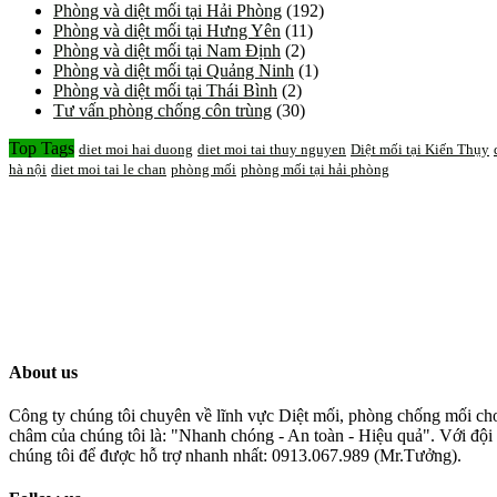
Phòng và diệt mối tại Hải Phòng
(192)
Phòng và diệt mối tại Hưng Yên
(11)
Phòng và diệt mối tại Nam Định
(2)
Phòng và diệt mối tại Quảng Ninh
(1)
Phòng và diệt mối tại Thái Bình
(2)
Tư vấn phòng chống côn trùng
(30)
Top Tags
diet moi hai duong
diet moi tai thuy nguyen
Diệt mối tại Kiến Thụy
hà nội
diet moi tai le chan
phòng mối
phòng mối tại hải phòng
About us
Công ty chúng tôi chuyên về lĩnh vực Diệt mối, phòng chống mối cho 
châm của chúng tôi là: "Nhanh chóng - An toàn - Hiệu quả". Với đội 
chúng tôi để được hỗ trợ nhanh nhất: 0913.067.989 (Mr.Tưởng).