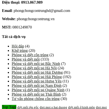
Điện thoại: 0913.067.989
Email
: phongchongcontrunghd@gmail.com
Website
: phongchongcontrung.vn
MST:
0801249870
Tất cả dịch vụ
Hỏi đáp
(4)
Khử trùng
(20)
Phòng và diệt côn trùng
(2)
Phòng và diệt mối
(333)
Phòng và diệt mối tại Bắc Ninh
(7)
Phòng và diệt mối tại Hà Nội
(24)
Phòng và diệt mối tại Hải Dương
(91)
Phòng và diệt mối tại Hải Phòng
(192)
Phòng và diệt mối tại Hưng Yên
(11)
Phòng và diệt mối tại Nam Định
(2)
Phòng và diệt mối tại Quảng Ninh
(1)
Phòng và diệt mối tại Thái Bình
(2)
Tư vấn phòng chống côn trùng
(30)
Top Tags
diệt mối tận gốc
diet moi o hai duong
diệt mối ở kinh môn
diet moi