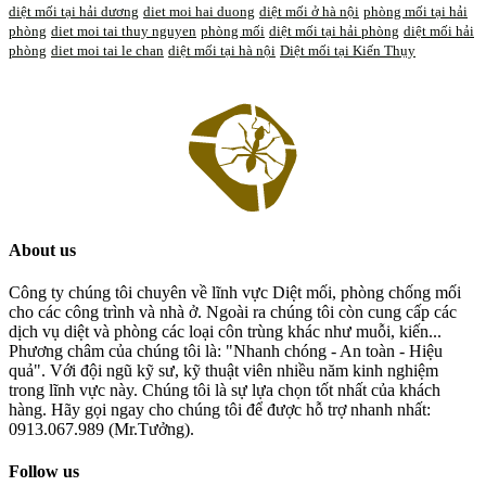
diệt mối tại hải dương
diet moi hai duong
diệt mối ở hà nội
phòng mối tại hải
phòng
diet moi tai thuy nguyen
phòng mối
diệt mối tại hải phòng
diệt mối hải
phòng
diet moi tai le chan
diệt mối tại hà nội
Diệt mối tại Kiến Thụy
About us
Công ty chúng tôi chuyên về lĩnh vực Diệt mối, phòng chống mối
cho các công trình và nhà ở. Ngoài ra chúng tôi còn cung cấp các
dịch vụ diệt và phòng các loại côn trùng khác như muỗi, kiến...
Phương châm của chúng tôi là: "Nhanh chóng - An toàn - Hiệu
quả". Với đội ngũ kỹ sư, kỹ thuật viên nhiều năm kinh nghiệm
trong lĩnh vực này. Chúng tôi là sự lựa chọn tốt nhất của khách
hàng. Hãy gọi ngay cho chúng tôi để được hỗ trợ nhanh nhất:
0913.067.989 (Mr.Tưởng).
Follow us