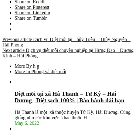
Share on Reddit
Share on Pinterest
Share on Linkedin
Share on Tumblr
Previous article
Dịch vụ Diệt mối tại Thủy Triều – Thủy Nguyên –
Hải Phòng
Next article
Dịch vụ diệt mối chuyên nghiệp tại Hưng Đạo – Dương
Kinh – Hải Phòng
More By h g
More In Phòng và diệt mối
Diệt mối tại xã Hà Thanh – Tứ Kỳ – Hải
Dương | Diệt sạch 100% | Bảo hành dài hạn
Hà Thanh là một xã thuộc huyện Tứ Kỳ, Hải Dương. Cũng
giống như các khu vực khác thuộc H…
May 6, 2022