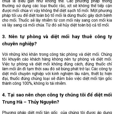
chúa là điều gần như không thể. Các phương pháp thông
thường sử dụng các loại thuốc rắc, xịt sẽ không thể tiếp cận
được mối chúa vì vậy không thể diệt sạch tổ mối. Một phương
pháp tối ưu để diệt toàn bộ tổ mối là dùng thuốc gây dịch bệnh
cho mối. Thuốc sẽ lây nhiễm từ con mối này sang con mối kia
và lây sang cả mối chúa. Từ đó sẽ hủy diệt toàn bộ cả tổ mối.
3. Nên tự phòng và diệt mối hay thuê công ty
chuyên nghiệp?
Với những khó khăn trong công tác phòng và diệt mối. Chúng
tôi khuyến cáo khách hàng không nên tự phòng và diệt mối.
Việc tự phòng và diệt mối không đúng cách, đúng thuốc chỉ
làm mối ẩn đi tạm thời sau đó sẽ bùng phát trở lại. Các công ty
diệt mối chuyên nghiệp với kinh nghiệm lâu năm, thiết bị hiện
đại, thuốc đúng chủng loại sẽ đảm bảo việc diệt mối tận gốc
thành công 100%, không lo tái nhiễm.
4. Tại sao nên chọn công ty chúng tôi để diệt mối
Trung Hà
– Thủy Nguyên
?
Phương pháp diệt mối tận gốc của chúng tôi được áp dụng