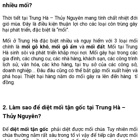
nhiều mối?
Thời tiết tại Trung Hà
– Thủy Nguyên mang tính chất nhiệt đới
gió mùa. Đây là điều kiện thuận lợi cho các loại côn trùng gây
hại phát triển, đặc biệt là “mối”.
Mối ở Trung Hà đặc biệt nhiều và nguy hiểm với 3 loại mối
chính là
mối gỗ khô
,
mối gỗ ẩm
và
mối đất
. Mối tại Trung
Hà
sinh sôi và phát triển khắp mọi nơi. Mối gây hại trong các
gia đình, các chung cư, các nhà hàng, khách sạn, các công trình
lịch sử, văn hóa, các kho hàng, tại trụ sở của các công sở,
doanh nghiệp…. Đâu đâu cũng có thể bắt gặp mối xuất hiện và
phá hoại. Thiệt hại hàng năm do mối gây ra lên đến hàng tỉ
đồng.
2. Làm sao để diệt mối tận gốc tại Trung Hà
–
Thủy Nguyên?
Để
diệt mối tận gốc
phải diệt được mối chúa. Tuy nhiên mối
chúa thường nằm rất sâu trong tổ vì vậy để tiếp cận được mối