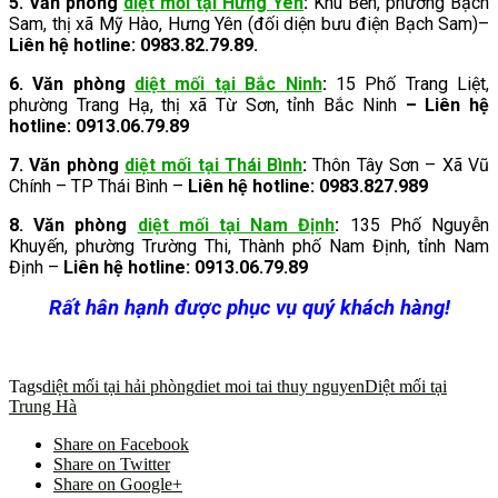
5.
Văn phòng
diệt mối tại Hưng Yên
:
Khu Bến, phường Bạch
Sam, thị xã Mỹ Hào, Hưng Yên (đối diện bưu điện Bạch Sam)–
Liên hệ hotline: 0983.82.79.89.
6. Văn phòng
diệt mối tại Bắc Ninh
:
15 Phố Trang Liệt,
phường Trang Hạ, thị xã Từ Sơn, tỉnh Bắc Ninh
– Liên hệ
hotline: 0913.06.79.89
7. Văn phòng
diệt mối tại Thái Bình
:
Thôn Tây Sơn – Xã Vũ
Chính – TP Thái Bình –
Liên hệ hotline: 0983.827.989
8. Văn phòng
diệt mối tại Nam Định
:
135 Phố Nguyễn
Khuyến, phường Trường Thi, Thành phố Nam Định, tỉnh Nam
Định –
Liên hệ hotline: 0913.06.79.89
Rất hân hạnh được phục vụ quý khách hàng!
Tags
diệt mối tại hải phòng
diet moi tai thuy nguyen
Diệt mối tại
Trung Hà
Share on Facebook
Share on Twitter
Share on Google+