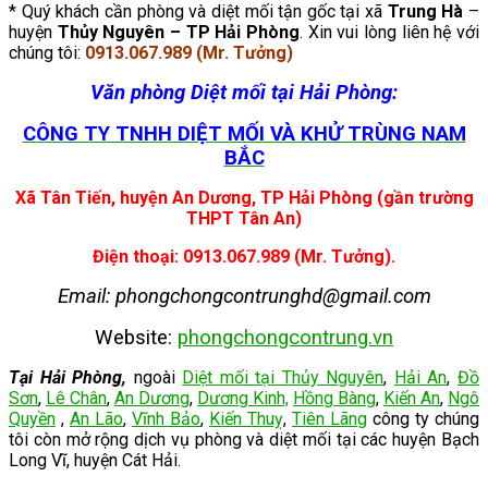
* Quý khách cần phòng và diệt mối tận gốc tại xã
Trung Hà
–
huyện
Thủy Nguyên – TP Hải Phòng
. Xin vui lòng liên hệ với
chúng tôi:
0913.067.989 (Mr. Tưởng)
Văn phòng Diệt mối tại Hải Phòng:
CÔNG TY TNHH DIỆT MỐI VÀ KHỬ TRÙNG NAM
BẮC
Xã Tân Tiến, huyện An Dương, TP Hải Phòng (gần trường
THPT Tân An)
Điện thoại: 0913.067.989 (Mr. Tưởng).
Email: phongchongcontrunghd@gmail.com
Website:
phongchongcontrung.vn
Tại Hải Phòng,
ngoài
Diệt mối tại Thủy Nguyên
,
Hải An
,
Đồ
Sơn
,
Lê Chân
,
An Dương
,
Dương Kinh,
Hồng Bàng
,
Kiến An
,
Ngô
Quyền
,
An Lão
,
Vĩnh Bảo
,
Kiến Thuỵ
,
Tiên Lãng
công ty chúng
tôi còn mở rộng dịch vụ phòng và diệt mối tại
các huyện Bạch
Long Vĩ, huyện Cát Hải.