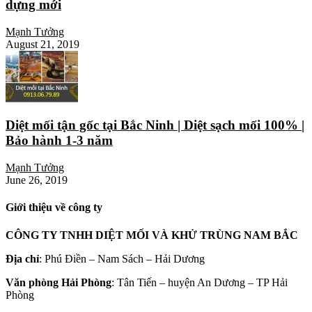
dựng mới
Mạnh Tưởng
August 21, 2019
Diệt mối tận gốc tại Bắc Ninh | Diệt sạch mối 100% |
Bảo hành 1-3 năm
Mạnh Tưởng
June 26, 2019
Giới thiệu về công ty
CÔNG TY TNHH DIỆT MỐI VÀ KHỬ TRÙNG NAM BẮC
Địa chỉ
: Phú Điền – Nam Sách – Hải Dương
Văn phòng Hải Phòng
: Tân Tiến – huyện An Dương – TP Hải
Phòng