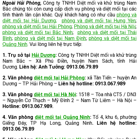
Ngoài Hải Phòng,
Công ty TNHH Diệt mối và khử trùng Nam
Bắc chúng tôi còn cung cấp dịch vụ phòng và diệt mối tại các
tỉnh thành lân cận khác. Quý khách hàng có như cầu
phòng và
diệt mối tại Hải Dương
;
phòng và diệt mối tại Hưng Yên
;
phòng và diệt mối tại Hải Phòng
;
Phòng và diệt mối tại Hà Nội
;
phòng và diệt mối tại Bắc Ninh
;
phòng và diệt mối tại Thái
Bình
;
phòng và diệt mối tại Nam Định
;
phòng và diệt mối tại
Quảng Ninh
. Vui lòng liên hệ trực tiếp:
1. Trụ sở tại
Hải Dương
:
Công ty TNHH Diệt mối và khử trùng
Nam Bắc – Xã Phú Điền, huyện Nam Sách, tỉnh Hải
Dương.
Liên hệ: Anh Tưởng: 0913.06.79.89
2.
Văn phòng
diệt mối tại Hải Phòng
:
xã Tân Tiến – huyện An
Dương – TP Hải Phòng –
Liên hệ hotline: 0913.067.989
3.
Văn phòng
diệt mối tại Hà Nội
:
1518 – Tòa nhà CT5 / DN3
– Nguyễn Cơ Thạch – Mỹ Đình 2 – Nam Từ Liêm – Hà Nội –
Hotline: 0913.067.989.
4. Văn phòng
diệt mối tại Quảng Ninh
:
Tổ 4, khu 6, phường
Giếng Đáy, TP Hạ Long, Quảng Ninh
. Liên hệ hotline:
0913.06.79.89