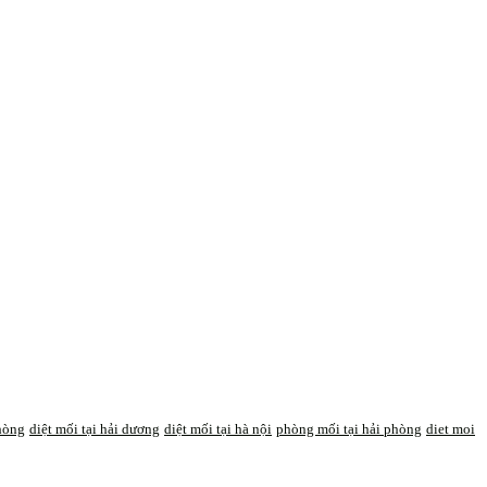
phòng
diệt mối tại hải dương
diệt mối tại hà nội
phòng mối tại hải phòng
diet moi