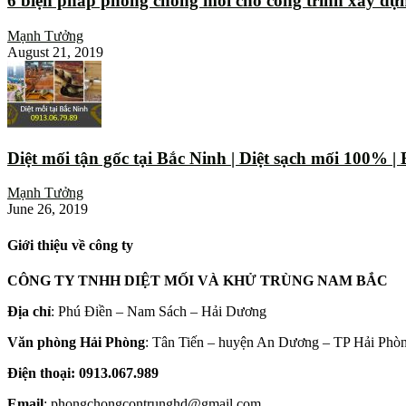
6 biện pháp phòng chống mối cho công trình xây dự
Mạnh Tưởng
August 21, 2019
Diệt mối tận gốc tại Bắc Ninh | Diệt sạch mối 100% 
Mạnh Tưởng
June 26, 2019
Giới thiệu về công ty
CÔNG TY TNHH DIỆT MỐI VÀ KHỬ TRÙNG NAM BẮC
Địa chỉ
: Phú Điền – Nam Sách – Hải Dương
Văn phòng Hải Phòng
: Tân Tiến – huyện An Dương – TP Hải Phò
Điện thoại: 0913.067.989
Email
: phongchongcontrunghd@gmail.com