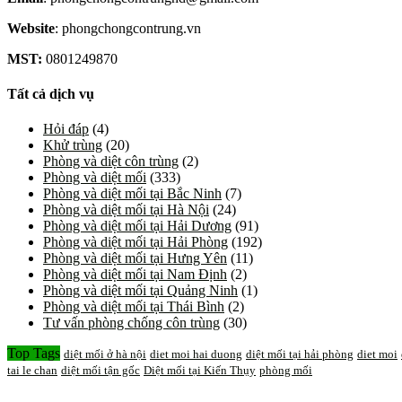
Website
: phongchongcontrung.vn
MST:
0801249870
Tất cả dịch vụ
Hỏi đáp
(4)
Khử trùng
(20)
Phòng và diệt côn trùng
(2)
Phòng và diệt mối
(333)
Phòng và diệt mối tại Bắc Ninh
(7)
Phòng và diệt mối tại Hà Nội
(24)
Phòng và diệt mối tại Hải Dương
(91)
Phòng và diệt mối tại Hải Phòng
(192)
Phòng và diệt mối tại Hưng Yên
(11)
Phòng và diệt mối tại Nam Định
(2)
Phòng và diệt mối tại Quảng Ninh
(1)
Phòng và diệt mối tại Thái Bình
(2)
Tư vấn phòng chống côn trùng
(30)
Top Tags
diệt mối ở hà nội
diet moi hai duong
diệt mối tại hải phòng
diet moi
tai le chan
diệt mối tận gốc
Diệt mối tại Kiến Thụy
phòng mối