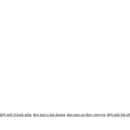
diệt mối ở kinh môn
diet moi o hai duong
diet moi tai thuy nguyen
diệt mối hải 