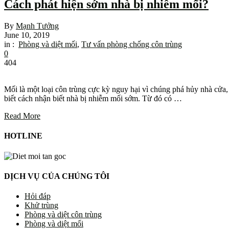
Cách phát hiện sớm nhà bị nhiễm mối?
By
Mạnh Tưởng
June 10, 2019
in :
Phòng và diệt mối
,
Tư vấn phòng chống côn trùng
0
404
Mối là một loại côn trùng cực kỳ nguy hại vì chúng phá hủy nhà cửa, 
biết cách nhận biết nhà bị nhiễm mối sớm. Từ đó có …
Read More
HOTLINE
DỊCH VỤ CỦA CHÚNG TÔI
Hỏi đáp
Khử trùng
Phòng và diệt côn trùng
Phòng và diệt mối