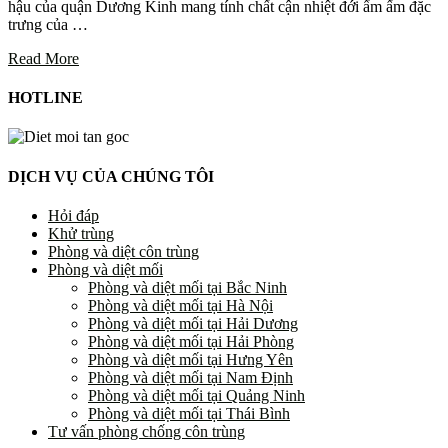
hậu của quận Dương Kinh mang tính chất cận nhiệt đới ẩm ấm đặc
trưng của …
Read More
HOTLINE
DỊCH VỤ CỦA CHÚNG TÔI
Hỏi đáp
Khử trùng
Phòng và diệt côn trùng
Phòng và diệt mối
Phòng và diệt mối tại Bắc Ninh
Phòng và diệt mối tại Hà Nội
Phòng và diệt mối tại Hải Dương
Phòng và diệt mối tại Hải Phòng
Phòng và diệt mối tại Hưng Yên
Phòng và diệt mối tại Nam Định
Phòng và diệt mối tại Quảng Ninh
Phòng và diệt mối tại Thái Bình
Tư vấn phòng chống côn trùng