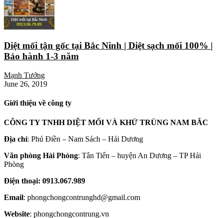
Diệt mối tận gốc tại Bắc Ninh | Diệt sạch mối 100% |
Bảo hành 1-3 năm
Mạnh Tưởng
June 26, 2019
Giới thiệu về công ty
CÔNG TY TNHH DIỆT MỐI VÀ KHỬ TRÙNG NAM BẮC
Địa chỉ
: Phú Điền – Nam Sách – Hải Dương
Văn phòng Hải Phòng
: Tân Tiến – huyện An Dương – TP Hải
Phòng
Điện thoại: 0913.067.989
Email
: phongchongcontrunghd@gmail.com
Website
: phongchongcontrung.vn