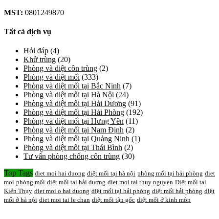
MST:
0801249870
Tất cả dịch vụ
Hỏi đáp
(4)
Khử trùng
(20)
Phòng và diệt côn trùng
(2)
Phòng và diệt mối
(333)
Phòng và diệt mối tại Bắc Ninh
(7)
Phòng và diệt mối tại Hà Nội
(24)
Phòng và diệt mối tại Hải Dương
(91)
Phòng và diệt mối tại Hải Phòng
(192)
Phòng và diệt mối tại Hưng Yên
(11)
Phòng và diệt mối tại Nam Định
(2)
Phòng và diệt mối tại Quảng Ninh
(1)
Phòng và diệt mối tại Thái Bình
(2)
Tư vấn phòng chống côn trùng
(30)
Top Tags
diet moi hai duong
diệt mối tại hà nội
phòng mối tại hải phòng
diet
moi
phòng mối
diệt mối tại hải dương
diet moi tai thuy nguyen
Diệt mối tại
Kiến Thụy
diet moi o hai duong
diệt mối tại hải phòng
diệt mối hải phòng
diệt
mối ở hà nội
diet moi tai le chan
diệt mối tận gốc
diệt mối ở kinh môn