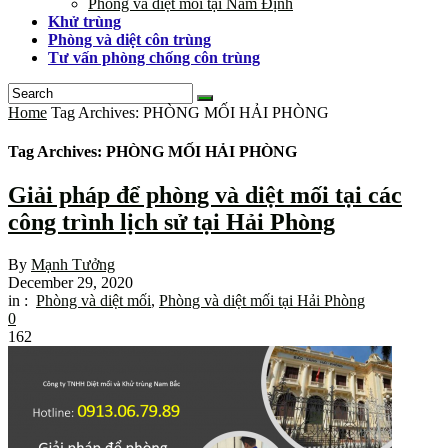
Phòng và diệt mối tại Nam Định
Khử trùng
Phòng và diệt côn trùng
Tư vấn phòng chống côn trùng
Home
Tag Archives: PHÒNG MỐI HẢI PHÒNG
Tag Archives: PHÒNG MỐI HẢI PHÒNG
Giải pháp để phòng và diệt mối tại các
công trình lịch sử tại Hải Phòng
By
Mạnh Tưởng
December 29, 2020
in :
Phòng và diệt mối
,
Phòng và diệt mối tại Hải Phòng
0
162