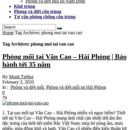
Phòng và diệt mối tại Nam Định
Khử trùng
Phòng và diệt côn trùng
Tư vấn phòng chống côn trùng
Home
Tag Archives: phong moi tai van cao
Tag Archives: phong moi tai van cao
Phòng mối tại Văn Cao – Hải Phòng | Bảo
hành tới 35 năm
By
Mạnh Tưởng
February 2, 2020
in :
Phòng và diệt mối
,
Phòng và diệt mối tại Hải Phòng
0
76
1. Tại sao mối tại Văn Cao – Hải Phòng nhiều và nguy hiểm? Thời
tiết tại Văn Cao – Hải Phòng mang tính chất cận nhiệt đới ẩm ấm
đặc trưng của thời tiết miền Bắc Việt Nam: mùa hè nóng ẩm, mưa
nhiều, mùa đông khô và lạnh. Văn Cao có nhiều điều kiện thuận lợi