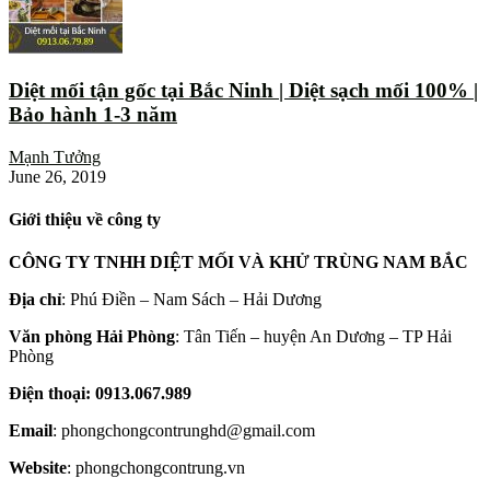
Diệt mối tận gốc tại Bắc Ninh | Diệt sạch mối 100% |
Bảo hành 1-3 năm
Mạnh Tưởng
June 26, 2019
Giới thiệu về công ty
CÔNG TY TNHH DIỆT MỐI VÀ KHỬ TRÙNG NAM BẮC
Địa chỉ
: Phú Điền – Nam Sách – Hải Dương
Văn phòng Hải Phòng
: Tân Tiến – huyện An Dương – TP Hải
Phòng
Điện thoại: 0913.067.989
Email
: phongchongcontrunghd@gmail.com
Website
: phongchongcontrung.vn