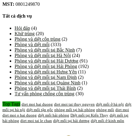
MST:
0801249870
Tất cả dịch vụ
Hỏi đáp
(4)
Khử trùng
(20)
Phòng và diệt côn trùng
(2)
Phòng và diệt mối
(333)
Phòng và diệt mối tại Bắc Ninh
(7)
Phòng và diệt mối tại Hà Nội
(24)
Phòng và diệt mối tại Hải Dương
(91)
Phòng và diệt mối tại Hải Phòng
(192)
Phòng và diệt mối tại Hưng Yên
(11)
Phòng và diệt mối tại Nam Định
(2)
Phòng và diệt mối tại Quảng Ninh
(1)
Phòng và diệt mối tại Thái Bình
(2)
Tư vấn phòng chống côn trùng
(30)
Top Tags
diet moi hai duong
diet moi tai thuy nguyen
diệt mối ở hà nội
diệt
mối tại hà nội
diệt mối tận gốc
phòng mối tại hải phòng
phòng mối
diet moi
diet moi o hai duong
diệt mối hải phòng
Diệt mối tại Kiến Thụy
diệt mối tại
hải phòng
diet moi tai le chan
diệt mối tại hải dương
diệt mối ở kinh môn