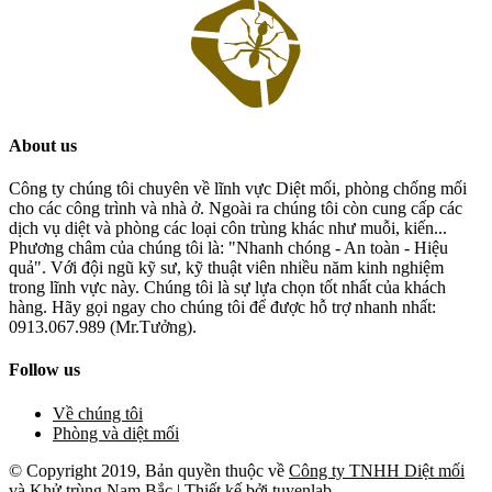
About us
Công ty chúng tôi chuyên về lĩnh vực Diệt mối, phòng chống mối
cho các công trình và nhà ở. Ngoài ra chúng tôi còn cung cấp các
dịch vụ diệt và phòng các loại côn trùng khác như muỗi, kiến...
Phương châm của chúng tôi là: "Nhanh chóng - An toàn - Hiệu
quả". Với đội ngũ kỹ sư, kỹ thuật viên nhiều năm kinh nghiệm
trong lĩnh vực này. Chúng tôi là sự lựa chọn tốt nhất của khách
hàng. Hãy gọi ngay cho chúng tôi để được hỗ trợ nhanh nhất:
0913.067.989 (Mr.Tưởng).
Follow us
Về chúng tôi
Phòng và diệt mối
© Copyright 2019, Bản quyền thuộc về
Công ty TNHH Diệt mối
và Khử trùng Nam Bắc
| Thiết kế bởi
tuyenlab