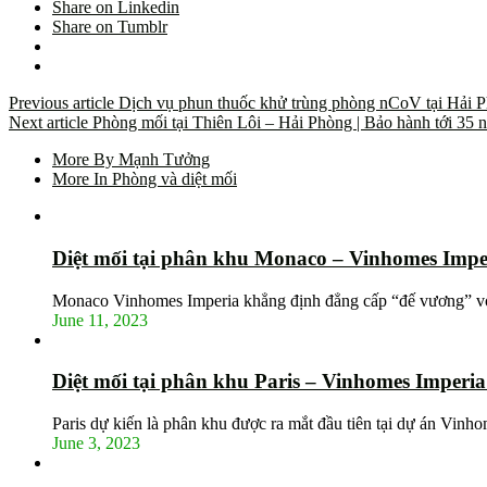
Share on Linkedin
Share on Tumblr
Previous article
Dịch vụ phun thuốc khử trùng phòng nCoV tại Hải 
Next article
Phòng mối tại Thiên Lôi – Hải Phòng | Bảo hành tới 35 
More By Mạnh Tưởng
More In Phòng và diệt mối
Diệt mối tại phân khu Monaco – Vinhomes Impe
Monaco Vinhomes Imperia khẳng định đẳng cấp “đế vương” vớ
June 11, 2023
Diệt mối tại phân khu Paris – Vinhomes Imperi
Paris dự kiến là phân khu được ra mắt đầu tiên tại dự án Vin
June 3, 2023