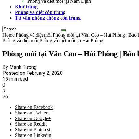
Phòng và diệt mối tại Nam Định
Khử trùng
Phòng và diệt côn trùng
Tư vấn phòng chống côn trùng
Home
Phòng và diệt mối
Phòng mối tại Văn Cao – Hải Phòng | Bảo 
Phòng và diệt mối
Phòng và diệt mối tại Hải Phòng
Phòng mối tại Văn Cao – Hải Phòng | Bảo 
By
Mạnh Tưởng
Posted on
February 2, 2020
15 min read
0
0
76
Share on Facebook
Share on Twitter
Share on Google+
Share on Reddit
Share on Pinterest
Share on Linkedin