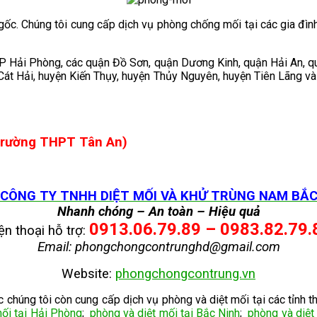
gốc. Chúng tôi cung cấp dịch vụ p
hòng chống mối tại các gia đìn
TP Hải Phòng, các quận Đồ Sơn, quận Dương Kinh, quận Hải An, 
t Hải, huyện Kiến Thụy, huyện Thủy Nguyên, huyện Tiên Lãng và hu
 trường THPT Tân An)
CÔNG TY TNHH DIỆT MỐI VÀ KHỬ TRÙNG NAM BẮ
Nhanh chóng – An toàn – Hiệu quả
0913.06.79.89 – 0983.82.79.
ện thoại hỗ trợ:
Email: phongchongcontrunghd@gmail.com
Website:
phongchongcontrung.vn
húng tôi còn cung cấp dịch vụ phòng và diệt mối tại các tỉnh t
mối tại Hải Phòng
;
phòng và diệt mối tại Bắc Ninh
;
phòng và diệt 