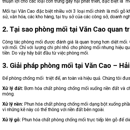
thuận lợi cho các loại côn trùng gây hại phát triển, đặc biệt là “m
Mối tại Văn Cao đặc biệt nhiều với 3 loại mối chính là mối gỗ k
sử, văn hóa, các kho hàng, tại trụ sở của các công sở, doanh ng
2. Tại sao phòng mối tại Văn Cao quan t
Công tác phòng mối được đánh giá là quan trọng hơn diệt mối.
với mối. Chỉ với lượng chi phí nhỏ cho phòng mối nhưng hiệu q
tiền. Do vậy hãy bắt đầu từ việc phòng mối.
3. Giải pháp phòng mối tại Văn Cao – Hải
Để phòng chống mối triệt để, an toàn và hiệu quả. Chúng tôi đưa 
Xử lý đất:
Bơm hóa chất phòng chống mối xuống nền đất và chu v
móng.
Xử lý nền:
Phun hóa chất phòng chống mối dạng bột xuống phần m
vì những kẽ này có thể thông với nền đất bên ngoài.
Xử lý gỗ:
Phun hóa chất phòng chống mối trực tiếp lên gỗ để di