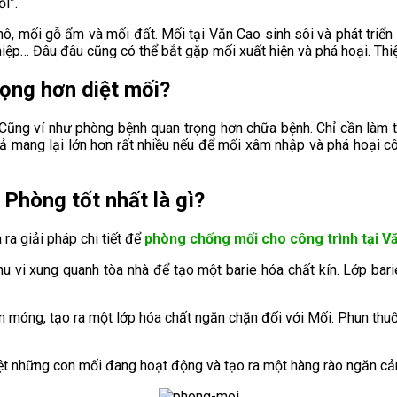
ối”.
hô, mối gỗ ẩm và mối đất. Mối tại Văn Cao sinh sôi và phát triển k
hiệp… Đâu đâu cũng có thể bắt gặp mối xuất hiện và phá hoại. Thi
rọng hơn diệt mối?
 Cũng ví như phòng bệnh quan trọng hơn chữa bệnh. Chỉ cần làm t
uả mang lại lớn hơn rất nhiều nếu để mối xâm nhập và phá hoại cô
 Phòng tốt nhất là gì?
ra giải pháp chi tiết để
phòng chống mối cho công trình tại 
i xung quanh tòa nhà để tạo một barie hóa chất kín. Lớp barie 
óng, tạo ra một lớp hóa chất ngăn chặn đối với Mối. Phun thuốc
ệt những con mối đang hoạt động và tạo ra một hàng rào ngăn cả