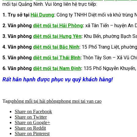
mối tại Quảng Ninh. Vui lòng liên hệ trực tiếp:
1. Trụ sở tại
Hải Dương
:
Công ty TNHH Diệt mối và khử trùng 
2.
Văn phòng
diệt mối tại Hải Phòng
:
xã Tân Tiến – huyện An
3.
Văn phòng
diệt mối tại Hưng Yên
:
Khu Bến, phường Bạch Sa
4. Văn phòng
diệt mối tại Bắc Ninh
:
15 Phố Trang Liệt, phường 
5. Văn phòng
diệt mối tại Thái Bình
:
Thôn Tây Sơn – Xã Vũ Chí
6. Văn phòng
diệt mối tại Nam Định
:
135 Phố Nguyễn Khuyến, 
Rất hân hạnh được phục vụ quý khách hàng!
Tags
phòng mối tại hải phòng
phong moi tai van cao
Share on Facebook
Share on Twitter
Share on Google+
Share on Reddit
Share on Pinterest