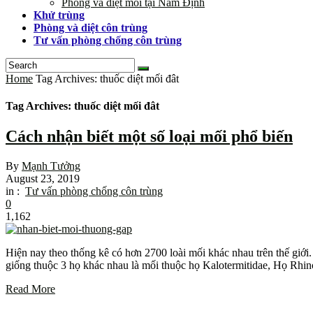
Phòng và diệt mối tại Nam Định
Khử trùng
Phòng và diệt côn trùng
Tư vấn phòng chống côn trùng
Home
Tag Archives: thuốc diệt mối đât
Tag Archives: thuốc diệt mối đât
Cách nhận biết một số loại mối phổ biến
By
Mạnh Tưởng
August 23, 2019
in :
Tư vấn phòng chống côn trùng
0
1,162
Hiện nay theo thống kê có hơn 2700 loài mối khác nhau trên thế giới
giống thuộc 3 họ khác nhau là mối thuộc họ Kalotermitidae, Họ Rhi
Read More