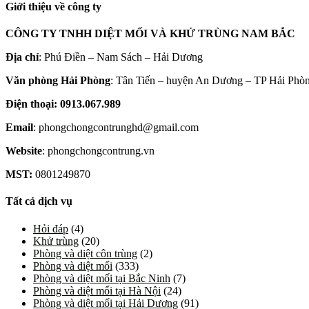
Giới thiệu về công ty
CÔNG TY TNHH DIỆT MỐI VÀ KHỬ TRÙNG NAM BẮC
Địa chỉ
: Phú Điền – Nam Sách – Hải Dương
Văn phòng Hải Phòng
: Tân Tiến – huyện An Dương – TP Hải Phò
Điện thoại: 0913.067.989
Email
: phongchongcontrunghd@gmail.com
Website
: phongchongcontrung.vn
MST:
0801249870
Tất cả dịch vụ
Hỏi đáp
(4)
Khử trùng
(20)
Phòng và diệt côn trùng
(2)
Phòng và diệt mối
(333)
Phòng và diệt mối tại Bắc Ninh
(7)
Phòng và diệt mối tại Hà Nội
(24)
Phòng và diệt mối tại Hải Dương
(91)