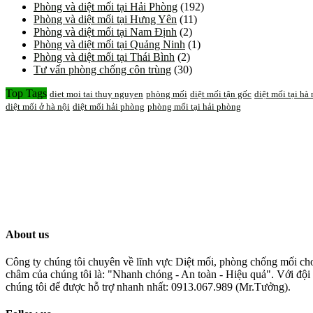
Phòng và diệt mối tại Hải Phòng
(192)
Phòng và diệt mối tại Hưng Yên
(11)
Phòng và diệt mối tại Nam Định
(2)
Phòng và diệt mối tại Quảng Ninh
(1)
Phòng và diệt mối tại Thái Bình
(2)
Tư vấn phòng chống côn trùng
(30)
Top Tags
diet moi tai thuy nguyen
phòng mối
diệt mối tận gốc
diệt mối tại hà 
diệt mối ở hà nội
diệt mối hải phòng
phòng mối tại hải phòng
About us
Công ty chúng tôi chuyên về lĩnh vực Diệt mối, phòng chống mối cho 
châm của chúng tôi là: "Nhanh chóng - An toàn - Hiệu quả". Với đội 
chúng tôi để được hỗ trợ nhanh nhất: 0913.067.989 (Mr.Tưởng).