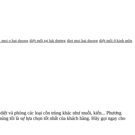
t moi o hai duong
diệt mối tại hải dương
diet moi hai duong
diệt mối ở kinh môn
diệt và phòng các loại côn trùng khác như muỗi, kiến... Phương
úng tôi là sự lựa chọn tốt nhất của khách hàng. Hãy gọi ngay cho