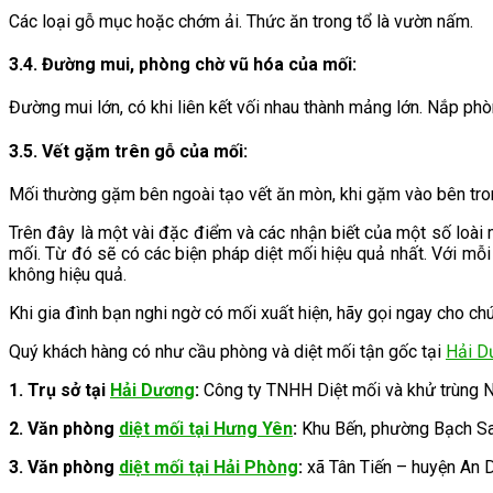
Các loại gỗ mục hoặc chớm ải. Thức ăn trong tổ là vườn nấm.
3.4. Đường mui, phòng chờ vũ hóa của mối:
Đường mui lớn, có khi liên kết vối nhau thành mảng lớn. Nắp ph
3.5. Vết gặm trên gỗ của mối:
Mối thường gặm bên ngoài tạo vết ăn mòn, khi gặm vào bên trong
Trên đây là một vài đặc điểm và các nhận biết của một số loài 
mối. Từ đó sẽ có các biện pháp diệt mối hiệu quả nhất. Với mỗi 
không hiệu quả.
Khi gia đình bạn nghi ngờ có mối xuất hiện, hãy gọi ngay cho ch
Quý khách hàng có như cầu phòng và diệt mối tận gốc tại
Hải D
1. Trụ sở tại
Hải Dương
:
Công ty TNHH Diệt mối và khử trùng 
2.
Văn phòng
diệt mối tại Hưng Yên
:
Khu Bến, phường Bạch Sa
3.
Văn phòng
diệt mối tại Hải Phòng
:
xã Tân Tiến – huyện An