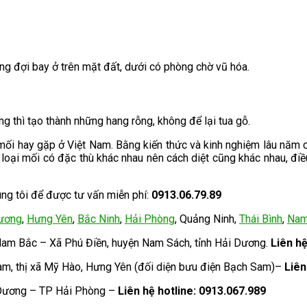
òng đợi bay ở trên mặt đất, dưới có phòng chờ vũ hóa.
 thì tạo thành những hang rỗng, không để lại tua gỗ.
mối hay gặp ở Việt Nam. Bằng kiến thức và kinh nghiệm lâu năm c
loại mối có đặc thù khác nhau nên cách diệt cũng khác nhau, điều
úng tôi để được tư vấn miễn phí:
0913.06.79.89
ương
,
Hưng Yên
,
Bắc Ninh
,
Hải Phòng
, Quảng Ninh,
Thái Bình
,
Nam
Nam Bắc – Xã Phú Điền, huyện Nam Sách, tỉnh Hải Dương.
Liên h
m, thị xã Mỹ Hào, Hưng Yên (đối diện bưu điện Bạch Sam)–
Liên 
 Dương – TP Hải Phòng –
Liên hệ hotline: 0913.067.989