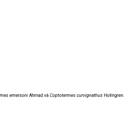
rmes emersoni
Ahmad và
Coptotermes curvignathus
Holmgren.