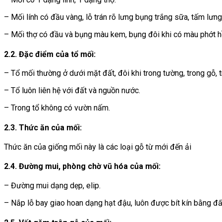
– Mối lính có đầu vàng, lỗ trán rõ lưng bụng trắng sữa, tấm lưn
– Mối thợ có đầu và bụng màu kem, bụng đôi khi có màu phớt h
2.2. Đặc điểm của tổ mối:
– Tổ mối thường ở dưới mặt đất, đôi khi trong tường, trong gỗ, t
– Tổ luôn liên hệ với đất và nguồn nước.
– Trong tổ không có vườn nấm.
2.3. Thức ăn của mối:
Thức ăn của giống mối này là các loại gỗ từ mới đến ải
2.4. Đường mui, phòng chờ vũ hóa của mối:
– Đường mui dạng dẹp, elip.
– Nắp lỗ bay giao hoan dạng hạt đậu, luôn được bít kín bằng đất