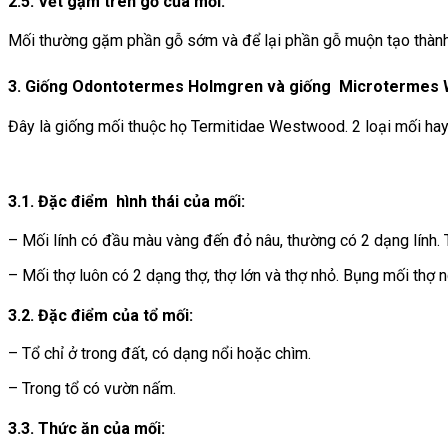
2.5. Vết gặm trên gỗ của mối:
Mối thường gặm phần gỗ sớm và để lại phần gỗ muộn tạo thành 
3. Giống Odontotermes Holmgren và giống Microtermes 
Đây là giống mối thuộc họ Termitidae Westwood.
2 loại mối ha
3.1. Đặc điểm hình thái của mối:
– Mối lính có đầu màu vàng đến đỏ nâu, thường có 2 dạng lính.
– Mối thợ luôn có 2 dạng thợ, thợ lớn và thợ nhỏ. Bụng mối thợ 
3.2. Đặc điểm của tổ mối:
– Tổ chỉ ở trong đất, có dạng nổi hoặc chìm.
– Trong tổ có vườn nấm.
3.3. Thức ăn của mối: