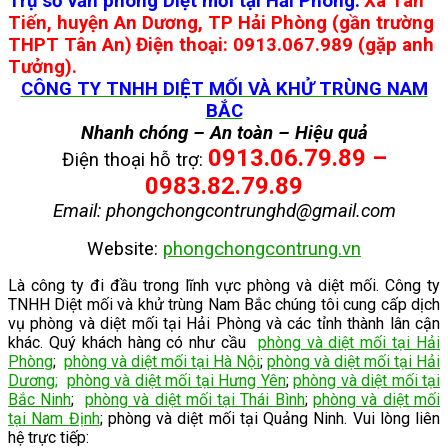
Trụ sở văn phòng Diệt mối tại Hải Phòng:
Xã Tân
Tiến, huyện An Dương, TP Hải Phòng (gần trường
THPT Tân An)
Điện thoại: 0913.067.989 (gặp anh
Tưởng).
CÔNG TY TNHH DIỆT MỐI VÀ KHỬ TRÙNG NAM
BẮC
Nhanh chóng – An toàn – Hiệu quả
0913.06.79.89 –
Điện thoại hỗ trợ:
0983.82.79.89
Email: phongchongcontrunghd@gmail.com
Website:
phongchongcontrung.vn
Là công ty đi đầu trong lĩnh vực phòng và diệt mối. Công ty
TNHH Diệt mối và khử trùng Nam Bắc chúng tôi cung cấp dịch
vụ phòng và diệt mối tại Hải Phòng và các tỉnh thành lân cận
khác. Quý khách hàng có như cầu
phòng và diệt mối tại Hải
Phòng
;
phòng và diệt mối tại Hà Nội
;
phòng và diệt mối tại Hải
Dương
;
phòng và diệt mối tại Hưng Yên
;
phòng và diệt mối tại
Bắc Ninh
;
phòng và diệt mối tại Thái Bình
;
phòng và diệt mối
tại Nam Định
; phòng và diệt mối tại Quảng Ninh. Vui lòng liên
hệ trực tiếp: