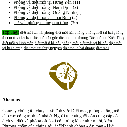
Phòng và diệt mối tại Hưng Yên
(11)
Phòng và diệt mối tại Nam Định
(2)
Phòng và diệt mối tại Quảng Ninh
(1)
Phòng và diệt mối tại Thái Bình
(2)
Tư vấn phòng chống côn trùng
(30)
Top Tags
diệt mối tại hải phòng
diệt mối hải phòng
phòng mối tại hải phòng
diet moi tai le chan
diệt mối tận gốc
diet moi hai duong
Diệt mối tại Kiến Thụy
diệt mối ở kinh môn
diệt mối ở hà nội
phòng mối
diệt mối tại hà nội
diệt mối
tại hải dương
diet moi tai thuy nguyen
diet moi o hai duong
diet moi
About us
Công ty chúng tôi chuyên về lĩnh vực Diệt mối, phòng chống mối
cho các công trình và nhà ở. Ngoài ra chúng tôi còn cung cấp các
dịch vụ diệt và phòng các loại côn trùng khác như muỗi, kiến...
Phương châm của chúng tôi là: "Nhanh chóng - An toàn - Hiệu