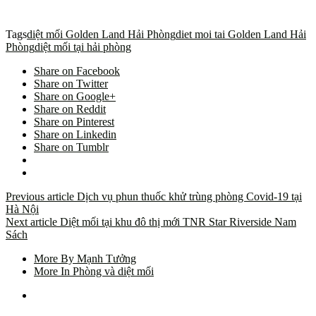
Tags
diệt mối Golden Land Hải Phòng
diet moi tai Golden Land Hải
Phòng
diệt mối tại hải phòng
Share on Facebook
Share on Twitter
Share on Google+
Share on Reddit
Share on Pinterest
Share on Linkedin
Share on Tumblr
Previous article
Dịch vụ phun thuốc khử trùng phòng Covid-19 tại
Hà Nội
Next article
Diệt mối tại khu đô thị mới TNR Star Riverside Nam
Sách
More By Mạnh Tưởng
More In Phòng và diệt mối