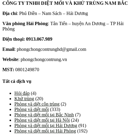
CÔNG TY TNHH DIỆT MỐI VÀ KHỬ TRÙNG NAM BẮC
Địa chỉ
: Phú Điền – Nam Sách – Hải Dương
Văn phòng Hải Phòng
: Tân Tiến – huyện An Dương – TP Hải
Phòng
Điện thoại: 0913.067.989
Email
: phongchongcontrunghd@gmail.com
Website
: phongchongcontrung.vn
MST:
0801249870
Tất cả dịch vụ
Hỏi đáp
(4)
Khử trùng
(20)
Phòng và diệt côn trùng
(2)
Phòng và diệt mối
(333)
Phòng và diệt mối tại Bắc Ninh
(7)
Phòng và diệt mối tại Hà Nội
(24)
Phòng và diệt mối tại Hải Dương
(91)
Phòng và diệt mối tại Hải Phòng
(192)