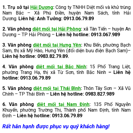
1. Trụ sở tại
Hải Dương
:
Công ty TNHH Diệt mối và khử trùng
Nam Bắc – Xã Phú Điền, huyện Nam Sách, tỉnh Hải
Dương.
Liên hệ: Anh Tưởng: 0913.06.79.89
2.
Văn phòng
diệt mối tại Hải Phòng
:
xã Tân Tiến – huyện An
Dương – TP Hải Phòng –
Liên hệ hotline: 0913.067.989
3.
Văn phòng
diệt mối tại Hưng Yên
:
Khu Bến, phường Bạch
Sam, thị xã Mỹ Hào, Hưng Yên (đối diện bưu điện Bạch Sam)–
Liên hệ hotline: 0983.82.79.89.
4. Văn phòng
diệt mối tại Bắc Ninh
:
15 Phố Trang Liệt,
phường Trang Hạ, thị xã Từ Sơn, tỉnh Bắc Ninh
– Liên hệ
hotline: 0913.06.79.89
5. Văn phòng
diệt mối tại Thái Bình
:
Thôn Tây Sơn – Xã Vũ
Chính – TP Thái Bình –
Liên hệ hotline: 0983.827.989
6. Văn phòng
diệt mối tại Nam Định
:
135 Phố Nguyễn
Khuyến, phường Trường Thi, Thành phố Nam Định, tỉnh Nam
Định –
Liên hệ hotline: 0913.06.79.89
Rất hân hạnh được phục vụ quý khách hàng!