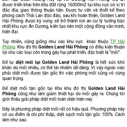
được triển khai trên khu đất rộng 16000m2 tại khu vực có vị trí
đắc địa, giao thông thuận tiện. Được tư vấn và thiết kế theo
phong cách Thái Lan độc đáo, sau khi hoàn thiện, Golden Land
Hải Phòng được kỳ vọng sẽ trở thành nơi an cư lý tưởng bậc
nhất khu vực An Dương, kiến tạo nên một cộng đồng văn minh,
hiện đại.
Tuy nhiên, cũng giống như các khu vực khác thuộc
TP Hải
Phòng
. Khu đô thị
Golden Land Hải Phòng
có điều kiện thuận
lợi cho các loại côn trùng gây hại phát triển, đặc biệt là “mối”.
Để tự
diệt mối tại Golden Land Hải Phòng
là hết sức khó
khăn do mối nhiều, có thể tái nhiễm dễ dàng. Vì vậy ngoài việc
phải diệt mối được tận gốc thì việc phòng mối cũng vô cùng
quan trọng.
Để diệt mối tận gốc tại Khu khu đô thị
Golden Land Hải
Phòng
cũng như làm giảm thiệt hại do mối gây ra. Chúng tôi
giới thiệu giải pháp diệt mối toàn diện hiện nay.
Đây là phương pháp diệt mối rất có hiệu quả. Phương pháp này
có ưu điểm là chi phí thấp, diệt sạch mối tận gốc 100%. Cách
làm như sau: