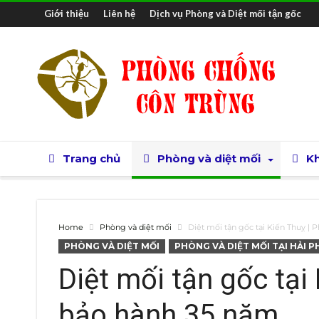
Giới thiệu
Liên hệ
Dịch vụ Phòng và Diệt mối tận gốc
Trang chủ
Phòng và diệt mối
Kh
Home
Phòng và diệt mối
Diệt mối tận gốc tại Kiến Thuỵ |
PHÒNG VÀ DIỆT MỐI
PHÒNG VÀ DIỆT MỐI TẠI HẢI 
Diệt mối tận gốc tại
bảo hành 35 năm