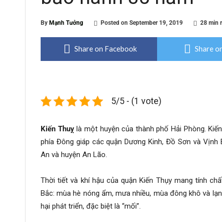
By
Mạnh Tưởng
Posted on
September 19, 2019
28 min 
Share on Facebook
Share on
5/5 - (1 vote)
Kiến Thuỵ
là một huyện của thành phố Hải Phòng. Kiế
phía Đông giáp các quận Dương Kinh, Đồ Sơn và Vịnh B
An và huyện An Lão.
Thời tiết và khí hậu của quận Kiến Thụy mang tính chấ
Bắc: mùa hè nóng ẩm, mưa nhiều, mùa đông khô và lạnh.
hại phát triển, đặc biệt là “mối”.