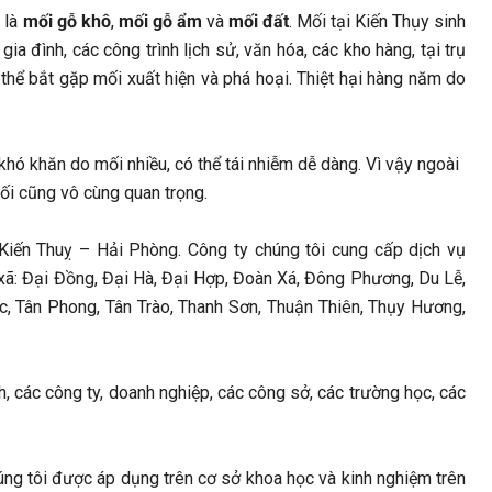
h là
mối gỗ khô
,
mối gỗ ẩm
và
mối đất
. Mối tại Kiến Thụy sinh
gia đình, các công trình lịch sử, văn hóa, các kho hàng, tại trụ
thể bắt gặp mối xuất hiện và phá hoại. Thiệt hại hàng năm do
 khó khăn do mối nhiều, có thể tái nhiễm dễ dàng. Vì vậy ngoài
mối cũng vô cùng quan trọng.
 Kiến Thuỵ – Hải Phòng. Công ty chúng tôi cung cấp dịch vụ
7 xã: Đại Đồng, Đại Hà, Đại Hợp, Đoàn Xá, Đông Phương, Du Lễ,
, Tân Phong, Tân Trào, Thanh Sơn, Thuận Thiên, Thụy Hương,
h, các công ty, doanh nghiệp, các công sở, các trường học, các
úng tôi được áp dụng trên cơ sở khoa học và kinh nghiệm trên