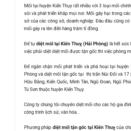
Mối tại huyện Kiến Thụy rất nhiều với 3 loại mối chín
sôi và phát triển khắp mọi nơi. Mối gây hại trong các 
sở của các công sở, doanh nghiệp. Đâu đâu cũng có 
mối gây ra lên đến hàng trăm tỉ đồng.
Để tự
diệt mối tại Kiến Thuỵ (Hải Phòng)
là hết sức
việc phải diệt diệt mối được tận gốc thì việc phòng 
Để ngăn chặn mối phát triển và phá hoại tại huyện
Phòng và diệt mối tận gốc tại thị trấn Núi Đối và 1
Hữu Bằng, Kiến Quốc, Minh Tân, Ngũ Đoan, Ngũ Phúc
Tú Sơn thuộc huyện Kiến Thụy.
Công ty chúng tôi chuyên diệt mối cho các hộ gia đìn
công trình lịch sử, văn hóa…
Phương pháp
diệt mối tận gốc tại
Kiến Thuỵ
của ch