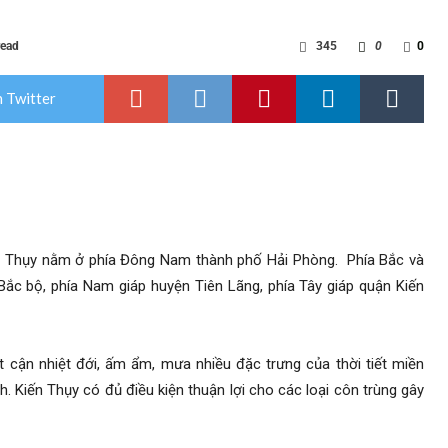
read
345
0
0
 Twitter
n Thụy nằm ở phía Đông Nam thành phố Hải Phòng. Phía Bắc và
ắc bộ, phía Nam giáp huyện Tiên Lãng, phía Tây giáp quận Kiến
t cận nhiệt đới, ấm ẩm, mưa nhiều đặc trưng của thời tiết miền
 Kiến Thụy có đủ điều kiện thuận lợi cho các loại côn trùng gây