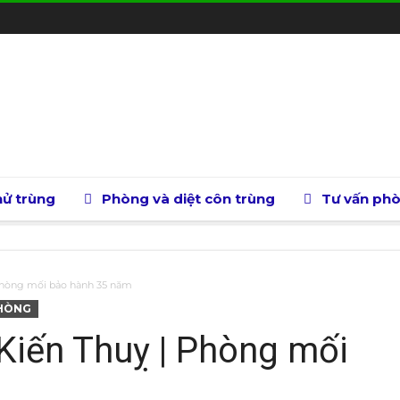
ử trùng
Phòng và diệt côn trùng
Tư vấn ph
 Phòng mối bảo hành 35 năm
PHÒNG
 Kiến Thuỵ | Phòng mối