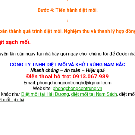
Bước 4: Tiến hành diệt mối.
↓
oàn thành quá trình diệt mối. Nghiệm thu và thanh lý hợp đồng
ệt sạch mối.
yện lân cận ngay tại nhà hãy gọi ngay cho chúng tôi để được nhâ
CÔNG TY TNHH DIỆT MỐI VÀ KHỬ TRÙNG NAM BẮC
Nhanh chóng – An toàn – Hiệu quả
Điện thoại hỗ trợ: 0913.067.989
Email: phongchongcontrunghd@gmail.com
Website:
phongchongcontrung.vn
àn khác như
Diệt mối tại Hải Dương
,
diệt mối tại Nam Sách
, diệt mố
ệt mối tại nhà