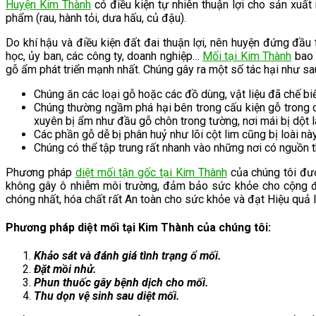
Huyện Kim Thành
có điều kiện tự nhiên thuận lợi cho sản xuất
phẩm (rau, hành tỏi, dưa hấu, củ đậu).
Do khí hậu và điều kiện đất đai thuận lợi, nên huyện đứng đầu 
học, ủy ban, các công ty, doanh nghiệp…
Mối tại Kim Thành
bao 
gỗ ẩm phát triển mạnh nhất. Chúng gây ra một số tác hại như sa
Chúng ăn các loại gỗ hoặc các đồ dùng, vật liệu đã chế bi
Chúng thường ngầm phá hại bên trong cấu kiện gỗ trong cô
xuyên bị ẩm như đầu gỗ chôn trong tường, nơi mái bị dột 
Các phần gỗ dễ bị phân huỷ như lõi cột lim cũng bị loài này
Chúng có thể tập trung rất nhanh vào những nơi có nguồn t
Phương pháp
diệt mối tận gốc tại Kim Thành
của chúng tôi đư
không gây ô nhiễm môi trường, đảm bảo sức khỏe cho cộng đồ
chóng nhất, hóa chất rất An toàn cho sức khỏe và đạt Hiệu quả l
Phương pháp diệt mối tại Kim Thành của chúng tôi:
Khảo sát và đánh giá tình trạng ổ mối.
Đặt mồi nhử.
Phun thuốc gây bệnh dịch cho mối.
Thu dọn vệ sinh sau diệt mối.