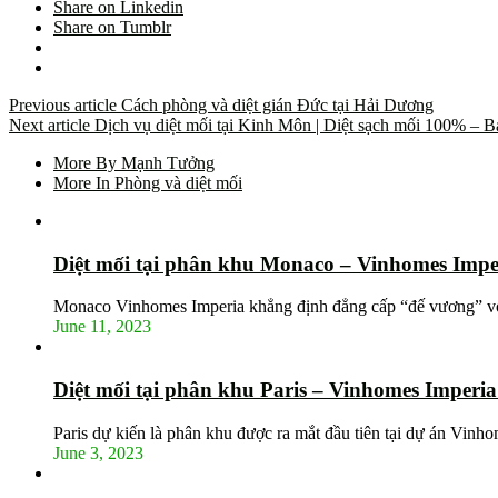
Share on Linkedin
Share on Tumblr
Previous article
Cách phòng và diệt gián Đức tại Hải Dương
Next article
Dịch vụ diệt mối tại Kinh Môn | Diệt sạch mối 100% – 
More By Mạnh Tưởng
More In Phòng và diệt mối
Diệt mối tại phân khu Monaco – Vinhomes Impe
Monaco Vinhomes Imperia khẳng định đẳng cấp “đế vương” vớ
June 11, 2023
Diệt mối tại phân khu Paris – Vinhomes Imperi
Paris dự kiến là phân khu được ra mắt đầu tiên tại dự án Vin
June 3, 2023