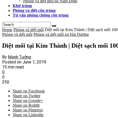
Phòng và diệt mối tại Nam Định
Khử trùng
Phòng và diệt côn trùng
Tư vấn phòng chống côn trùng
Home
Phòng và diệt mối
Diệt mối tại Kim Thành | Diệt sạch mối 1
Phòng và diệt mối
Phòng và diệt mối tại Hải Dương
Diệt mối tại Kim Thành | Diệt sạch mối 1
By
Mạnh Tưởng
Posted on
June 1, 2019
15 min read
0
0
250
Share on Facebook
Share on Twitter
Share on Google+
Share on Reddit
Share on Pinterest
Share on Linkedin