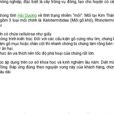
 nông nghiệp, đặc biệt là cây trồng vụ đông, tạo cho huyện có câ
trong tỉnh
Hải Dương
về tĩnh trạng nhiễm “mối”. Mối tại Kim Thàn
gồm 3 loại mối chính là: Kalotermitidae (Mối gỗ khô), Rhinoterm
u:
ến có chứa cellulose như giấy.
ng trình kiến trúc. Đối với các cấu kiện gỗ cứng như lim, chúng
làm gỗ mục hoặc chân cột thì nhanh chóng bị chúng làm rỗng bên 
 ăn hại.
hức ăn ưa thích nên tốc độ phá hoại của chúng rất lớn.
ợc áp dụng trên cơ sở khoa học và kinh nghiệm lâu năm. Diệt
ng. Đáp ứng đúng theo nguyện vọng này của khách hàng, chúng
âu dài.