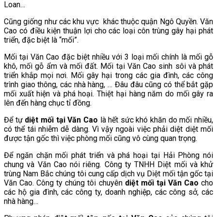
Loan…
Cũng giống như các khu vực khác thuộc quận Ngô Quyền. Văn
Cao có điều kiện thuận lợi cho các loại côn trùng gây hại phát
triển, đặc biệt là “mối”.
Mối tại Văn Cao đặc biệt nhiều với 3 loại mối chính là mối gỗ
khô, mối gỗ ẩm và mối đất. Mối tại Văn Cao sinh sôi và phát
triển khắp mọi nơi. Mối gây hại trong các gia đình, các công
trình giao thông, các nhà hàng, … Đâu đâu cũng có thể bắt gặp
mối xuất hiện và phá hoại. Thiệt hại hàng năm do mối gây ra
lên đến hàng chục tỉ đồng.
Để tự
diệt mối tại Văn Cao
là hết sức khó khăn do mối nhiều,
có thể tái nhiễm dễ dàng. Vì vậy ngoài việc phải diệt diệt mối
được tận gốc thì việc phòng mối cũng vô cùng quan trọng.
Để ngăn chặn mối phát triển và phá hoại tại Hải Phòng nói
chung và Văn Cao nói riêng. Công ty TNHH Diệt mối và khử
trùng Nam Bắc chúng tôi cung cấp dịch vụ Diệt mối tận gốc tại
Văn Cao.
Công ty chúng tôi chuyên
diệt mối tại Văn Cao
cho
các hộ gia đình, các công ty, doanh nghiệp, các công sở, các
nhà hàng…