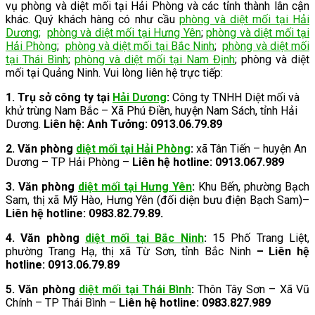
vụ phòng và diệt mối tại Hải Phòng và các tỉnh thành lân cận
khác. Quý khách hàng có như cầu
phòng và diệt mối tại Hải
Dương
;
phòng và diệt mối tại Hưng Yên
;
phòng và diệt mối tại
Hải Phòng
;
phòng và diệt mối tại Bắc Ninh
;
phòng và diệt mối
tại Thái Bình
;
phòng và diệt mối tại Nam Định
; phòng và diệt
mối tại Quảng Ninh. Vui lòng liên hệ trực tiếp:
1. Trụ sở công ty tại
Hải Dương
:
Công ty TNHH Diệt mối và
khử trùng Nam Bắc – Xã Phú Điền, huyện Nam Sách, tỉnh Hải
Dương.
Liên hệ: Anh Tưởng: 0913.06.79.89
2.
Văn phòng
diệt mối tại Hải Phòng
:
xã Tân Tiến – huyện An
Dương – TP Hải Phòng –
Liên hệ hotline: 0913.067.989
3.
Văn phòng
diệt mối tại Hưng Yên
:
Khu Bến, phường Bạch
Sam, thị xã Mỹ Hào, Hưng Yên (đối diện bưu điện Bạch Sam)–
Liên hệ hotline: 0983.82.79.89.
4. Văn phòng
diệt mối tại Bắc Ninh
:
15 Phố Trang Liệt,
phường Trang Hạ, thị xã Từ Sơn, tỉnh Bắc Ninh
– Liên hệ
hotline: 0913.06.79.89
5. Văn phòng
diệt mối tại Thái Bình
:
Thôn Tây Sơn – Xã Vũ
Chính – TP Thái Bình –
Liên hệ hotline: 0983.827.989