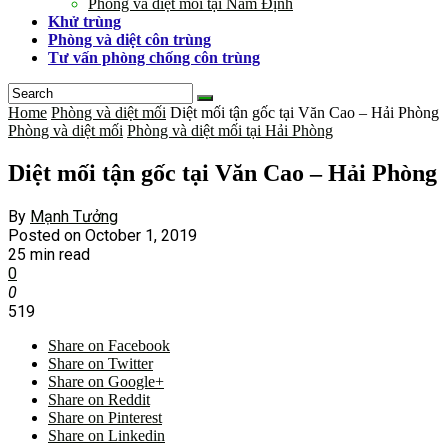
Phòng và diệt mối tại Nam Định
Khử trùng
Phòng và diệt côn trùng
Tư vấn phòng chống côn trùng
Home
Phòng và diệt mối
Diệt mối tận gốc tại Văn Cao – Hải Phòng
Phòng và diệt mối
Phòng và diệt mối tại Hải Phòng
Diệt mối tận gốc tại Văn Cao – Hải Phòng
By
Mạnh Tưởng
Posted on
October 1, 2019
25 min read
0
0
519
Share on Facebook
Share on Twitter
Share on Google+
Share on Reddit
Share on Pinterest
Share on Linkedin