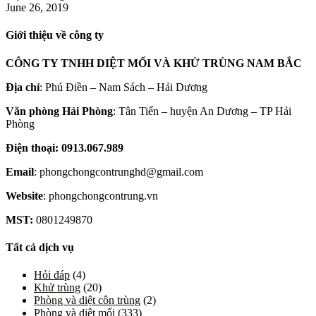
June 26, 2019
Giới thiệu về công ty
CÔNG TY TNHH DIỆT MỐI VÀ KHỬ TRÙNG NAM BẮC
Địa chỉ
: Phú Điền – Nam Sách – Hải Dương
Văn phòng Hải Phòng
: Tân Tiến – huyện An Dương – TP Hải
Phòng
Điện thoại: 0913.067.989
Email
: phongchongcontrunghd@gmail.com
Website
: phongchongcontrung.vn
MST:
0801249870
Tất cả dịch vụ
Hỏi đáp
(4)
Khử trùng
(20)
Phòng và diệt côn trùng
(2)
Phòng và diệt mối
(333)