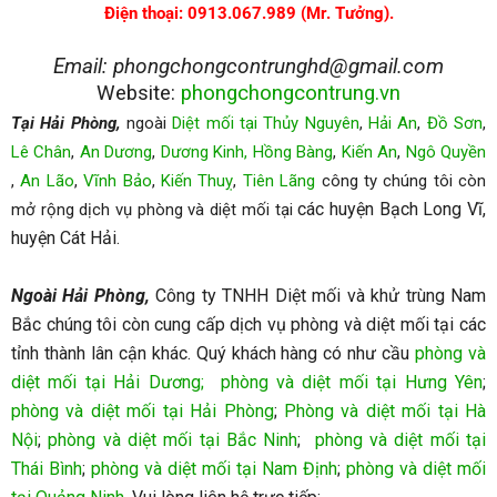
Điện thoại: 0913.067.989 (Mr. Tưởng).
Email: phongchongcontrunghd@gmail.com
Website:
phongchongcontrung.vn
Tại Hải Phòng,
ngoài
Diệt mối tại Thủy Nguyên
,
Hải An
,
Đồ Sơn
,
Lê Chân
,
An Dương
,
Dương Kinh,
Hồng Bàng
,
Kiến An
,
Ngô Quyền
,
An Lão
,
Vĩnh Bảo
,
Kiến Thuỵ
,
Tiên Lãng
công ty chúng tôi còn
các huyện Bạch Long Vĩ,
mở rộng dịch vụ phòng và diệt mối tại
huyện Cát Hải.
Ngoài Hải Phòng,
Công ty TNHH Diệt mối và khử trùng Nam
Bắc chúng tôi còn cung cấp dịch vụ phòng và diệt mối tại các
tỉnh thành lân cận khác. Quý khách hàng có như cầu
phòng và
diệt mối tại Hải Dương
;
phòng và diệt mối tại Hưng Yên
;
phòng và diệt mối tại Hải Phòng
;
Phòng và diệt mối tại Hà
Nội
;
phòng và diệt mối tại Bắc Ninh
;
phòng và diệt mối tại
Thái Bình
;
phòng và diệt mối tại Nam Định
;
phòng và diệt mối