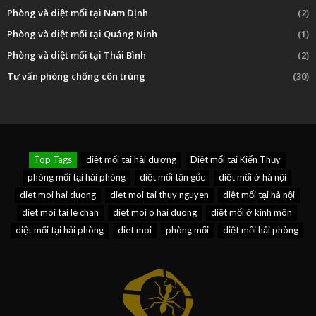
Phòng và diệt mối tại Nam Định
(2)
Phòng và diệt mối tại Quảng Ninh
(1)
Phòng và diệt mối tại Thái Bình
(2)
Tư vấn phòng chống côn trùng
(30)
Top Tags
diệt mối tại hải dương
Diệt mối tại Kiến Thụy
phòng mối tại hải phòng
diệt mối tận gốc
diệt mối ở hà nội
diet moi hai duong
diet moi tai thuy nguyen
diệt mối tại hà nội
diet moi tai le chan
diet moi o hai duong
diệt mối ở kinh môn
diệt mối tại hải phòng
diet moi
phòng mối
diệt mối hải phòng