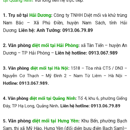
tại Quảng Ninh
. Vui lòng liên hệ trực tiếp:
1. Trụ sở tại
Hải Dương
:
Công ty TNHH Diệt mối và khử trùng
Nam Bắc – Xã Phú Điền, huyện Nam Sách, tỉnh Hải
Dương.
Liên hệ: Anh Tưởng: 0913.06.79.89
2.
Văn phòng
diệt mối tại Hải Phòng
:
xã Tân Tiến – huyện An
Dương – TP Hải Phòng –
Liên hệ hotline: 0913.067.989
3.
Văn phòng
diệt mối tại Hà Nội
:
1518 – Tòa nhà CT5 / DN3 –
Nguyễn Cơ Thạch – Mỹ Đình 2 – Nam Từ Liêm – Hà Nội –
Hotline: 0913.067.989.
4. Văn phòng
diệt mối tại Quảng Ninh
:
Tổ 4, khu 6, phường Giếng
Đáy, TP Hạ Long, Quảng Ninh
. Liên hệ hotline: 0913.06.79.89
Văn phòng
diệt mối tại Hưng Yên
:
Khu Bến, phường Bạch
5.
Sam, thị xã Mỹ Hào, Hưng Yên (đối diện bưu điện Bạch Sam)–