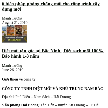
6 biện pháp phòng chống mối cho công trình xây
dựng mới
Mạnh Tưởng
August 21, 2019
Diệt mối tận gốc tại Bắc Ninh | Diệt sạch mối 100% |
Bảo hành 1-3 năm
Mạnh Tưởng
June 26, 2019
Giới thiệu về công ty
CÔNG TY TNHH DIỆT MỐI VÀ KHỬ TRÙNG NAM BẮC
Địa chỉ
: Phú Điền – Nam Sách – Hải Dương
Văn phòng Hải Phòng
: Tân Tiến – huyện An Dương – TP Hải