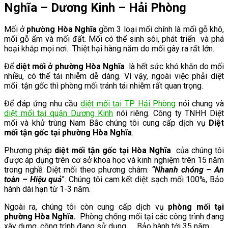
Nghĩa – Dương Kinh – Hải Phòng
Mối ở
phường Hòa Nghĩa
gồm 3 loại mối chính là mối gỗ khô,
mối gỗ ẩm và mối đất. Mối có thể sinh sôi, phát triển và phá
hoại khắp mọi nơi. Thiệt hại hàng năm do mối gây ra rất lớn.
Để
diệt mối ở
phường Hòa Nghĩa
là hết sức khó khăn do mối
nhiều, có thể tái nhiễm dễ dàng. Vì vậy, ngoài việc phải diệt
mối tận gốc thì phòng mối tránh tái nhiễm rất quan trọng.
Để đáp ứng nhu cầu
diệt mối tại TP Hải Phòng
nói chung và
diệt mối tại quận Dương Kinh
nói riêng. Công ty TNHH Diệt
mối và khử trùng Nam Bắc chúng tôi cung cấp dịch vụ
Diệt
mối tận gốc tại phường
Hòa Nghĩa
.
Phương pháp
diệt mối tận gốc tại
Hòa Nghĩa
của chúng tôi
được áp dụng trên cơ sở khoa học và kinh nghiệm trên 15 năm
trong nghề. Diệt mối theo phương châm:
“Nhanh chóng – An
toàn – Hiệu quả
”
. Chúng tôi cam kết diệt sạch mối 100%, Bảo
hành dài hạn từ 1-3 năm.
Ngoài ra, chúng tôi còn cung cấp dịch vụ
phòng mối tại
phường
Hòa Nghĩa
.
Phòng chống mối tại các công trình đang
xây dựng, công trình đang sử dụng…. Bảo hành tới 35 năm.