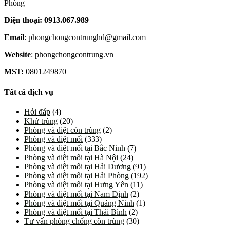
Phòng
Điện thoại: 0913.067.989
Email
: phongchongcontrunghd@gmail.com
Website
: phongchongcontrung.vn
MST:
0801249870
Tất cả dịch vụ
Hỏi đáp
(4)
Khử trùng
(20)
Phòng và diệt côn trùng
(2)
Phòng và diệt mối
(333)
Phòng và diệt mối tại Bắc Ninh
(7)
Phòng và diệt mối tại Hà Nội
(24)
Phòng và diệt mối tại Hải Dương
(91)
Phòng và diệt mối tại Hải Phòng
(192)
Phòng và diệt mối tại Hưng Yên
(11)
Phòng và diệt mối tại Nam Định
(2)
Phòng và diệt mối tại Quảng Ninh
(1)
Phòng và diệt mối tại Thái Bình
(2)
Tư vấn phòng chống côn trùng
(30)