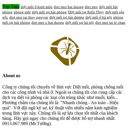
Top Tags
diệt mối ở kinh môn
diet moi hai duong
diet moi
diệt mối hải
phòng
phòng mối
diệt mối tại hải phòng
Diệt mối tại Kiến Thụy
diệt mối tận
gốc
diet moi tai thuy nguyen
diệt mối tại hải dương
diệt mối ở hà nội
phòng
mối tại hải phòng
diet moi o hai duong
diệt mối tại hà nội
diet moi tai le chan
About us
Công ty chúng tôi chuyên về lĩnh vực Diệt mối, phòng chống mối
cho các công trình và nhà ở. Ngoài ra chúng tôi còn cung cấp các
dịch vụ diệt và phòng các loại côn trùng khác như muỗi, kiến...
Phương châm của chúng tôi là: "Nhanh chóng - An toàn - Hiệu
quả". Với đội ngũ kỹ sư, kỹ thuật viên nhiều năm kinh nghiệm
trong lĩnh vực này. Chúng tôi là sự lựa chọn tốt nhất của khách
hàng. Hãy gọi ngay cho chúng tôi để được hỗ trợ nhanh nhất:
0913.067.989 (Mr.Tưởng).