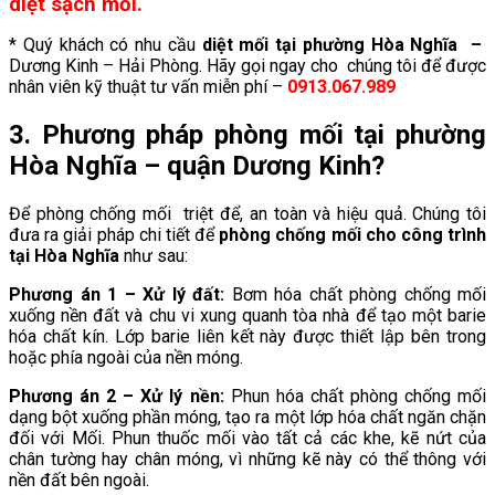
diệt sạch mối.
* Quý khách có nhu cầu
diệt mối tại
phường Hòa Nghĩa
–
Dương Kinh – Hải Phòng. Hãy gọi ngay cho chúng tôi để được
nhân viên kỹ thuật tư vấn miễn phí –
0913.067.989
3. Phương pháp phòng mối tại phường
Hòa Nghĩa
– quận Dương Kinh?
Để phòng chống mối triệt để, an toàn và hiệu quả. Chúng tôi
đưa ra giải pháp chi tiết để
phòng chống mối cho công trình
tại
Hòa Nghĩa
như sau:
Phương án 1 – Xử lý đất:
Bơm hóa chất phòng chống mối
xuống nền đất và chu vi xung quanh tòa nhà để tạo một barie
hóa chất kín. Lớp barie liên kết này được thiết lập bên trong
hoặc phía ngoài của nền móng.
Phương án 2 – Xử lý nền:
Phun hóa chất phòng chống mối
dạng bột xuống phần móng, tạo ra một lớp hóa chất ngăn chặn
đối với Mối. Phun thuốc mối vào tất cả các khe, kẽ nứt của
chân tường hay chân móng, vì những kẽ này có thể thông với
nền đất bên ngoài.