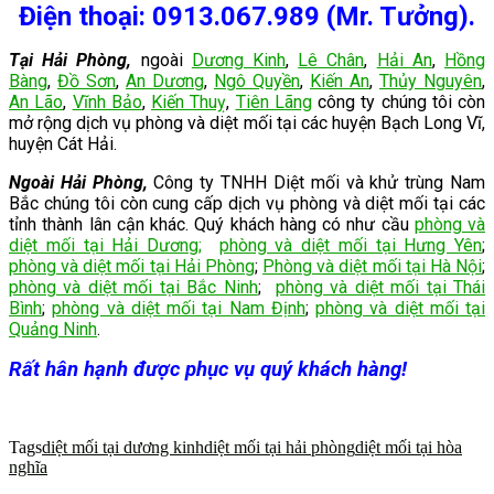
Điện thoại: 0913.067.989 (Mr. Tưởng).
Tại Hải Phòng,
ngoài
Dương Kinh
,
Lê Chân
,
Hải An
,
Hồng
Bàng
,
Đồ Sơn
,
An Dương
,
Ngô Quyền
,
Kiến An
,
Thủy Nguyên
,
An Lão
,
Vĩnh Bảo
,
Kiến Thuỵ
,
Tiên Lãng
công ty chúng tôi còn
mở rộng dịch vụ phòng và diệt mối tại
các huyện Bạch Long Vĩ,
huyện Cát Hải.
Ngoài Hải Phòng,
Công ty TNHH Diệt mối và khử trùng Nam
Bắc chúng tôi còn cung cấp dịch vụ phòng và diệt mối tại các
tỉnh thành lân cận khác. Quý khách hàng có như cầu
phòng và
diệt mối tại Hải Dương
;
phòng và diệt mối tại Hưng Yên
;
phòng và diệt mối tại Hải Phòng
;
Phòng và diệt mối tại Hà Nội
;
phòng và diệt mối tại Bắc Ninh
;
phòng và diệt mối tại Thái
Bình
;
phòng và diệt mối tại Nam Định
;
phòng và diệt mối tại
Quảng Ninh
.
Rất hân hạnh được phục vụ quý khách hàng!
Tags
diệt mối tại dương kinh
diệt mối tại hải phòng
diệt mối tại hòa
nghĩa