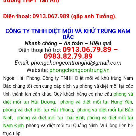
trường THPT Tân An)
Điện thoại: 0913.067.989 (gặp anh Tưởng).
CÔNG TY TNHH DIỆT MỐI VÀ KHỬ TRÙNG NAM
BẮC
Nhanh chóng – An toàn – Hiệu quả
0913.06.79.89 –
Điện thoại hỗ trợ:
0983.82.79.89
Email: phongchongcontrunghd@gmail.com
Website:
phongchongcontrung.vn
Ngoài Hải Phòng, Công ty TNHH Diệt mối và khử trùng Nam
Bắc chúng tôi còn cung cấp dịch vụ phòng và diệt mối tại các
tỉnh thành lân cận khác. Quý khách hàng có như cầu
phòng và
diệt mối tại Hải Dương
;
phòng và diệt mối tại Hưng Yên
;
phòng và diệt mối tại Hải Phòng
;
phòng và diệt mối tại Bắc
Ninh
;
phòng và diệt mối tại Thái Bình
;
phòng và diệt mối tại
Nam Định
; phòng và diệt mối tại Quảng Ninh. Vui lòng liên hệ
trực tiếp: