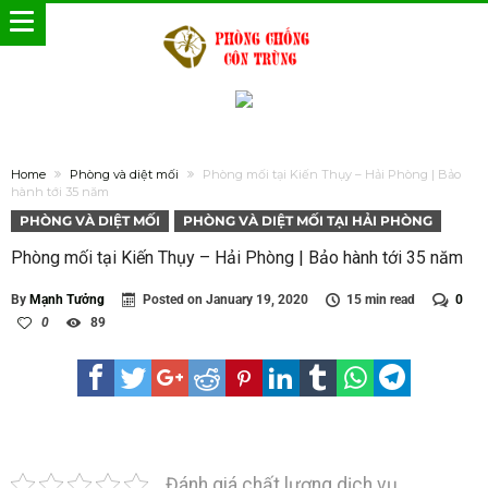
Home
Phòng và diệt mối
Phòng mối tại Kiến Thụy – Hải Phòng | Bảo
hành tới 35 năm
PHÒNG VÀ DIỆT MỐI
PHÒNG VÀ DIỆT MỐI TẠI HẢI PHÒNG
Phòng mối tại Kiến Thụy – Hải Phòng | Bảo hành tới 35 năm
By
Mạnh Tưởng
Posted on
January 19, 2020
15 min read
0
0
89
Đánh giá chất lượng dịch vụ