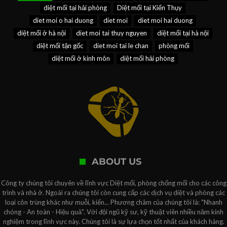
diệt mối tại hải phòng
Diệt mối tại Kiến Thụy
diet moi o hai duong
diet moi
diet moi hai duong
diệt mối ở hà nội
diet moi tai thuy nguyen
diệt mối tại hà nội
diệt mối tận gốc
diet moi tai le chan
phòng mối
diệt mối ở kinh môn
diệt mối hải phòng
ABOUT US
Công ty chúng tôi chuyên về lĩnh vực Diệt mối, phòng chống mối cho các công
trình và nhà ở. Ngoài ra chúng tôi còn cung cấp các dịch vụ diệt và phòng các
loại côn trùng khác như muỗi, kiến... Phương châm của chúng tôi là: "Nhanh
chóng - An toàn - Hiệu quả". Với đội ngũ kỹ sư, kỹ thuật viên nhiều năm kinh
nghiệm trong lĩnh vực này. Chúng tôi là sự lựa chọn tốt nhất của khách hàng.