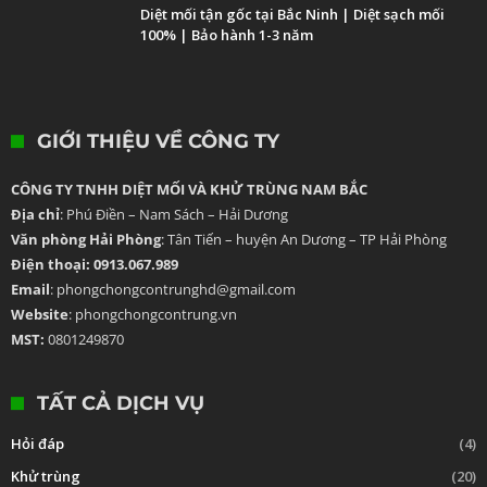
Diệt mối tận gốc tại Bắc Ninh | Diệt sạch mối
100% | Bảo hành 1-3 năm
GIỚI THIỆU VỀ CÔNG TY
CÔNG TY TNHH DIỆT MỐI VÀ KHỬ TRÙNG NAM BẮC
Địa chỉ
: Phú Điền – Nam Sách – Hải Dương
Văn phòng Hải Phòng
: Tân Tiến – huyện An Dương – TP Hải Phòng
Điện thoại: 0913.067.989
Email
: phongchongcontrunghd@gmail.com
Website
: phongchongcontrung.vn
MST:
0801249870
TẤT CẢ DỊCH VỤ
Hỏi đáp
(4)
Khử trùng
(20)