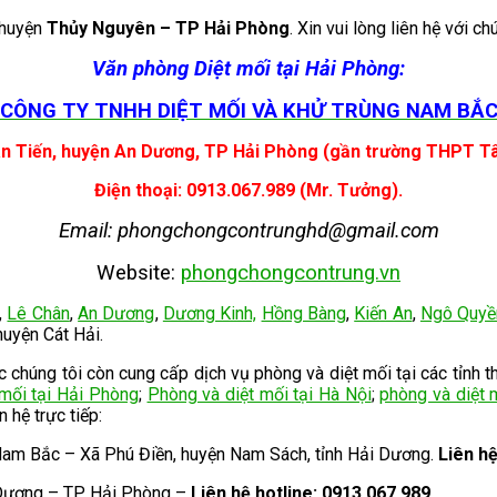
huyện
Thủy Nguyên – TP Hải Phòng
. Xin vui lòng liên hệ với ch
Văn phòng Diệt mối tại Hải Phòng:
CÔNG TY TNHH DIỆT MỐI VÀ KHỬ TRÙNG NAM BẮ
n Tiến, huyện An Dương, TP Hải Phòng (gần trường THPT T
Điện thoại: 0913.067.989 (Mr. Tưởng).
Email: phongchongcontrunghd@gmail.com
Website:
phongchongcontrung.vn
,
Lê Chân
,
An Dương
,
Dương Kinh,
Hồng Bàng
,
Kiến An
,
Ngô Quyề
uyện Cát Hải.
húng tôi còn cung cấp dịch vụ phòng và diệt mối tại các tỉnh t
 mối tại Hải Phòng
;
Phòng và diệt mối tại Hà Nội
;
phòng và diệt 
ên hệ trực tiếp:
Nam Bắc – Xã Phú Điền, huyện Nam Sách, tỉnh Hải Dương.
Liên h
 Dương – TP Hải Phòng –
Liên hệ hotline: 0913.067.989