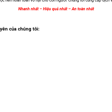
học nên hoàn toàn vô hại cho con người. Chúng tôi cung cấp dịch
Nhanh nhất – Hiệu quả nhất – An toàn nhất
uyên
của chúng tôi: