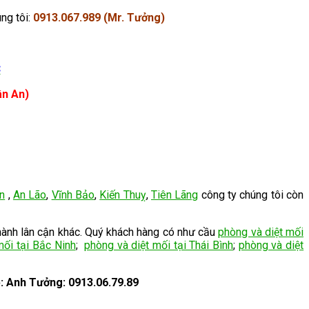
úng tôi:
0913.067.989 (Mr. Tưởng)
C
ân An)
n
,
An Lão
,
Vĩnh Bảo
,
Kiến Thuỵ
,
Tiên Lãng
công ty chúng tôi còn
hành lân cận khác. Quý khách hàng có như cầu
phòng và diệt mối
mối tại Bắc Ninh
;
phòng và diệt mối tại Thái Bình
;
phòng và diệt
ệ: Anh Tưởng: 0913.06.79.89