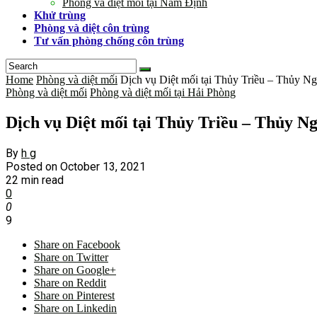
Phòng và diệt mối tại Nam Định
Khử trùng
Phòng và diệt côn trùng
Tư vấn phòng chống côn trùng
Home
Phòng và diệt mối
Dịch vụ Diệt mối tại Thủy Triều – Thủy N
Phòng và diệt mối
Phòng và diệt mối tại Hải Phòng
Dịch vụ Diệt mối tại Thủy Triều – Thủy N
By
h g
Posted on
October 13, 2021
22 min read
0
0
9
Share on Facebook
Share on Twitter
Share on Google+
Share on Reddit
Share on Pinterest
Share on Linkedin