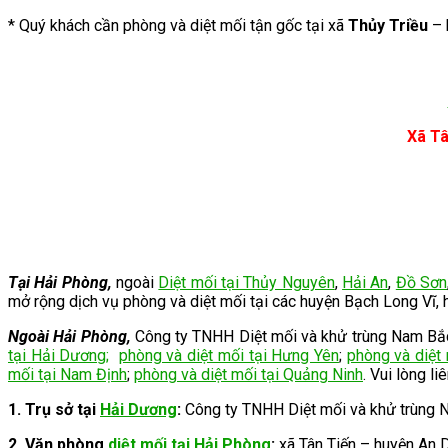
* Quý khách cần phòng và diệt mối tận gốc tại xã
Thủy Triều
– 
Xã Tâ
Tại Hải Phòng,
ngoài
Diệt mối tại Thủy Nguyên
,
Hải An
,
Đồ Sơn
mở rộng dịch vụ phòng và diệt mối tại
các huyện Bạch Long Vĩ, h
Ngoài Hải Phòng,
Công ty TNHH Diệt mối và khử trùng Nam Bắc c
tại Hải Dương
;
phòng và diệt mối tại Hưng Yên
;
phòng và diệt
mối tại Nam Định
;
phòng và diệt mối tại Quảng Ninh
. Vui lòng li
1. Trụ sở tại
Hải Dương
:
Công ty TNHH Diệt mối và khử trùng 
2.
Văn phòng
diệt mối tại Hải Phòng
:
xã Tân Tiến – huyện An