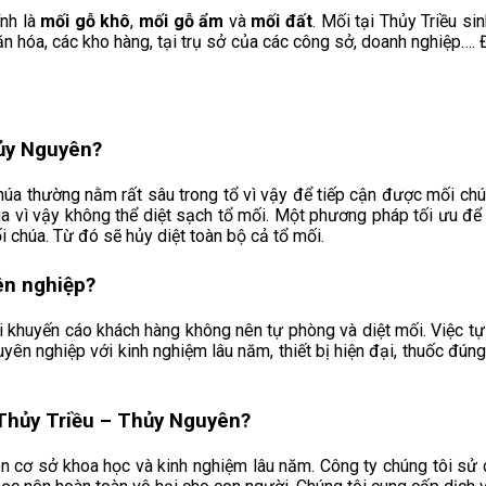
ính là
mối gỗ khô
,
mối gỗ ẩm
và
mối đất
. Mối tại Thủy Triều
sin
văn hóa, các kho hàng, tại trụ sở của các công sở, doanh nghiệp…. 
ủy Nguyên?
húa thường nằm rất sâu trong tổ vì vậy để tiếp cận được mối ch
úa vì vậy không thể diệt sạch tổ mối. Một phương pháp tối ưu để
 chúa. Từ đó sẽ hủy diệt toàn bộ cả tổ mối.
ên nghiệp?
i khuyến cáo khách hàng không nên tự phòng và diệt mối. Việc t
huyên nghiệp với kinh nghiệm lâu năm, thiết bị hiện đại, thuốc đ
Thủy Triều
– Thủy Nguyên
?
n cơ sở khoa học và kinh nghiệm lâu năm. Công ty chúng tôi sử