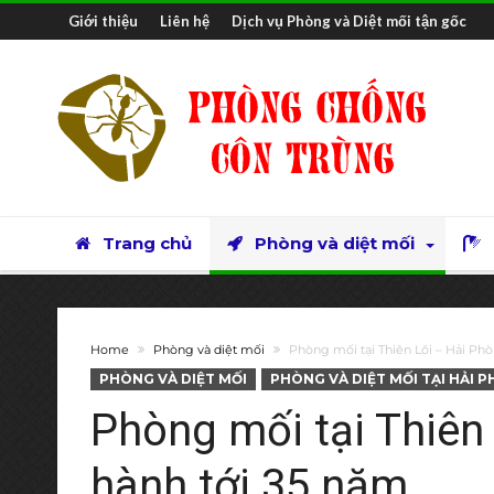
Giới thiệu
Liên hệ
Dịch vụ Phòng và Diệt mối tận gốc
Trang chủ
Phòng và diệt mối
Home
Phòng và diệt mối
Phòng mối tại Thiên Lôi – Hải Phò
PHÒNG VÀ DIỆT MỐI
PHÒNG VÀ DIỆT MỐI TẠI HẢI 
Phòng mối tại Thiên
hành tới 35 năm