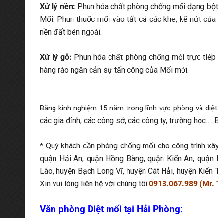
Xử lý nền:
Phun hóa chất phòng chống mối dạng bột 
Mối. Phun thuốc mối vào tất cả các khe, kẽ nứt của
nền đất bên ngoài.
Xử lý gỗ:
Phun hóa chất phòng chống mối trực tiếp 
hàng rào ngăn cản sự tấn công của Mối mới.
Bằng kinh nghiệm 15 năm trong lĩnh vực phòng và diệt
các gia đình, các công sở, các công ty, trường học….
* Quý khách cần phòng chống mối cho công trình xâ
quận Hải An, quận Hồng Bàng, quận Kiến An, quận
Lão, huyện Bạch Long Vĩ, huyện Cát Hải, huyện Kiến
Xin vui lòng liên hệ với chúng tôi:
0913.067.989 (Mr.
Văn phòng Diệt mối tại Hải Phòng: