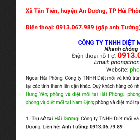
Xã Tân Tiến, huyện An Dương, TP Hải Phò
Điện thoại: 0913.067.989 (gặp anh Tưởng)
CÔNG TY TNHH DIỆT 
Nhanh chóng 
0913.0
Điện thoại hỗ trợ:
Email: phongcho
Website:
pho
Ngoài Hải Phòng, Công ty TNHH Diệt mối và khử trùn
tại các tỉnh thành lân cận khác. Quý khách hàng có n
Hưng Yên
;
phòng và diệt mối tại Hải Phòng
;
phòng
phòng và diệt mối tại Nam Định
; phòng và diệt mối tạ
1. Trụ sở tại
Hải Dương
:
Công ty TNHH Diệt mối và 
Dương.
Liên hệ: Anh Tưởng: 0913.06.79.89