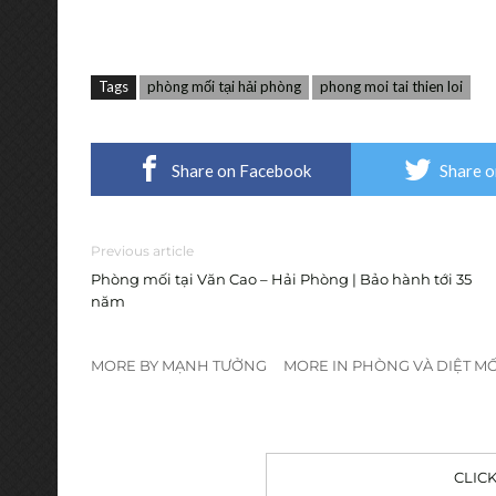
Tags
phòng mối tại hải phòng
phong moi tai thien loi
Share on Facebook
Share o
Previous article
Phòng mối tại Văn Cao – Hải Phòng | Bảo hành tới 35
năm
MORE BY MẠNH TƯỞNG
MORE IN PHÒNG VÀ DIỆT MỐ
CLIC