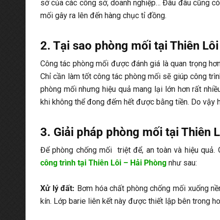
sở của các công sở, doanh nghiệp… Đâu đâu cũng có 
mối gây ra lên đến hàng chục tỉ đồng.
2. Tại sao phòng mối tại Thiên Lô
Công tác phòng mối được đánh giá là quan trọng hơn
Chỉ cần làm tốt công tác phòng mối sẽ giúp công trìn
phòng mối nhưng hiệu quả mang lại lớn hơn rất nhiều
khi không thể đong đếm hết được bằng tiền. Do vậy h
3. Giải pháp phòng mối tại Thiên L
Để phòng chống mối triệt để, an toàn và hiệu quả. 
công trình tại Thiên Lôi – Hải Phòng
như sau:
Xử lý đất:
Bơm hóa chất phòng chống mối xuống nền 
kín. Lớp barie liên kết này được thiết lập bên trong 