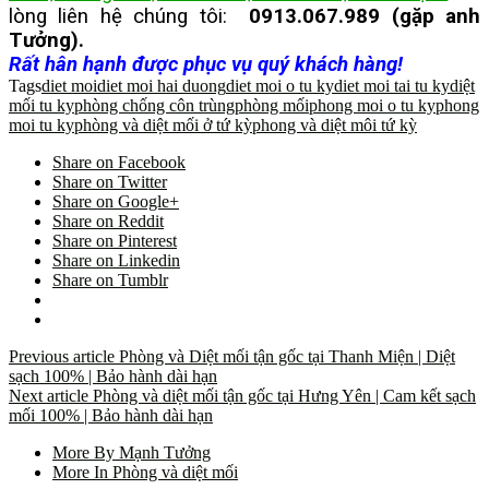
lòng liên hệ chúng tôi:
0913.067.989 (gặp anh
Tưởng).
Rất hân hạnh được phục vụ quý khách hàng!
Tags
diet moi
diet moi hai duong
diet moi o tu ky
diet moi tai tu ky
diệt
mối tu ky
phòng chống côn trùng
phòng mối
phong moi o tu ky
phong
moi tu ky
phòng và diệt mối ở tứ kỳ
phong và diệt môi tứ kỳ
Share on Facebook
Share on Twitter
Share on Google+
Share on Reddit
Share on Pinterest
Share on Linkedin
Share on Tumblr
Previous article
Phòng và Diệt mối tận gốc tại Thanh Miện | Diệt
sạch 100% | Bảo hành dài hạn
Next article
Phòng và diệt mối tận gốc tại Hưng Yên | Cam kết sạch
mối 100% | Bảo hành dài hạn
More By Mạnh Tưởng
More In Phòng và diệt mối