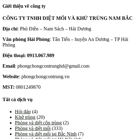
Giới thiệu về công ty
CÔNG TY TNHH DIỆT MỐI VÀ KHỬ TRÙNG NAM BẮC
Địa chỉ
: Phú Điền – Nam Sách – Hải Dương
Văn phòng Hải Phòng
: Tân Tiến – huyện An Dương – TP Hải
Phòng
Điện thoại: 0913.067.989
Email
: phongchongcontrunghd@gmail.com
Website
: phongchongcontrung.vn
MST:
0801249870
Tất cả dịch vụ
Hỏi đáp
(4)
Khử trùng
(20)
Phòng và diệt côn trùng
(2)
Phòng và diệt mối
(333)
Phòng và diệt mối tại Bắc Ninh
(7)