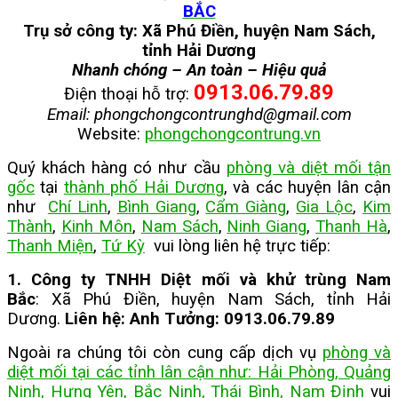
BẮC
Trụ sở công ty: Xã Phú Điền, huyện Nam Sách,
tỉnh Hải Dương
Nhanh chóng – An toàn – Hiệu quả
0913.06.79.89
Điện thoại hỗ trợ:
Email: phongchongcontrunghd@gmail.com
Website:
phongchongcontrung.vn
Quý khách hàng có như cầu
phòng và diệt mối tận
gốc
tại
thành phố Hải Dương
, và các huyện lân cận
như
Chí Linh
,
Bình Giang
,
Cẩm Giàng
,
Gia Lộc
,
Kim
Thành
,
Kinh Môn
,
Nam Sách
,
Ninh Giang
,
Thanh Hà
,
Thanh Miện
,
Tứ Kỳ
vui lòng liên hệ trực tiếp:
1. Công ty TNHH Diệt mối và khử trùng Nam
Bắc
: Xã Phú Điền, huyện Nam Sách, tỉnh Hải
Dương.
Liên hệ: Anh Tưởng: 0913.06.79.89
Ngoài ra chúng tôi còn cung cấp dịch vụ
phòng và
diệt mối tại các tỉnh lân cận như: Hải Phòng, Quảng
Ninh, Hưng Yên, Bắc Ninh, Thái Bình, Nam Định
vui