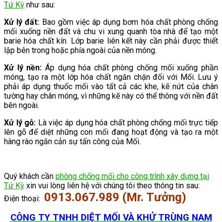
Tứ Kỳ
như sau:
Xử lý đất:
Bao gồm việc áp dụng bơm hóa chất phòng chống
mối xuống nền đất và chu vi xung quanh tòa nhà để tạo một
barie hóa chất kín. Lớp barie liên kết này cần phải được thiết
lập bên trong hoặc phía ngoài của nền móng.
Xử lý nền:
Áp dụng hóa chất phòng chống mối xuống phần
móng, tạo ra một lớp hóa chất ngăn chặn đối với Mối. Lưu ý
phải áp dụng thuốc mối vào tất cả các khe, kẽ nứt của chân
tường hay chân móng, vì những kẽ này có thể thông với nền đất
bên ngoài.
Xử lý gỗ:
Là việc áp dụng hóa chất phòng chống mối trực tiếp
lên gỗ để diệt những con mối đang hoạt động và tạo ra một
hàng rào ngăn cản sự tấn công của Mối.
Quý khách cần
phòng chống mối cho công trình xây dựng tại
Tứ Kỳ
xin vui lòng liên hệ với chúng tôi theo thông tin sau:
0913.067.989 (Mr. Tưởng)
Điện thoại:
CÔNG TY TNHH DIỆT MỐI VÀ KHỬ TRÙNG NAM