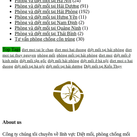
Phòng và diệt mối tại Hà Nội
(24)
Phòng và diệt mối tại Hải Dương
(91)
Phòng và diệt mối tại Hải Phòng
(192)
Phòng và diệt mối tại Hưng Yên
(11)
Phòng và diệt mối tại Nam Định
(2)
Phòng và diệt mối tại Quảng Ninh
(1)
Phòng và diệt mối tại Thái Bình
(2)
Tư vấn phòng chống côn trùng
(30)
Top Tags
diet moi tai le chan
diet moi hai duong
diệt mối tại hải phòng
diet
moi tai thuy nguyen
phòng mối
phòng mối tại hải phòng
diet moi
diệt mối ở
kinh môn
diệt mối tận gốc
diệt mối hải phòng
diệt mối ở hà nội
diet moi o hai
duong
diệt mối tại hà nội
diệt mối tại hải dương
Diệt mối tại Kiến Thụy
About us
Công ty chúng tôi chuyên về lĩnh vực Diệt mối, phòng chống mối