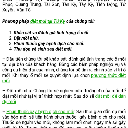
Phục, Quang Trung, Tái Sơn, Tân Kỳ, Tây Kỳ, Tiên Động, Tứ
Xuyên, Văn Tố.
Phương pháp
diệt mối tại
Tứ Kỳ
của chúng tôi:
Khảo sát và đánh giá tình trạng ổ mối.
Đặt mồi nhử.
Phun thuốc gây bệnh dịch cho mối.
Thu dọn vệ sinh sau diệt mối.
– Đầu tiên chúng tôi sẽ khảo sát, đánh giá tình trạng các ổ mối
tại địa bàn của khách hàng. Bằng các biện pháp nghiệp vụ và
công cụ hiện đại của mình, chúng tôi sẽ tìm ra chính xác vị trí ổ
mối. Khi thấy ổ mối sẽ quyết định lựa chọn
phương thức diệt
mối
.
– Đặt mồi nhử: Chúng tôi sẽ nghiên cứu đường đi của mối để
đặt mồi nhử tại vị trí thích hợp nhất. Sau đó sẽ
đặt mồi để dẫn
dụ mối
.
–
Phun thuốc gây bệnh dịch cho mối
: Sau thời gian dẫn dụ mối
vào hộp mồi sẽ tiến hành phun thuốc gây bệnh dịch cho mối.
Thuốc sẽ ngấm vào mối, không làm mối chết ngay mà sẽ gây
chết từ từ. Trong thời gian đó các con mối nhiễm thuốc sẽ