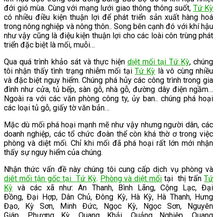
đới gió mùa. Cùng với mạng lưới giao thông thông suốt,
Tứ Kỳ
có nhiều điều kiện thuận lợi để phát triển sản xuất hàng hoá
trong nông nghiệp và nông thôn.. Song bên cạnh đó với khí hậu
như vậy cũng là điệu kiện thuận lợi cho các loài côn trùng phát
triển đặc biệt là mối, muỗi…
Qua quá trình khảo sát và thực hiện
diệt mối tại
Tứ Kỳ
, chúng
tôi nhận thấy tình trạng nhiễm mối tại
Tứ Kỳ
là vô cùng nhiều
và đặc biệt nguy hiểm. Chúng phá hủy các công trình trong gia
đình như cửa, tủ bếp, sàn gỗ, nhà gỗ, đường dây điện ngầm…
Ngoài ra với các văn phòng công ty, ủy ban.. chúng phá hoại
các loại tủ gỗ, giấy tờ văn bản…
Mặc dù mối phá hoại mạnh mẽ như vậy nhưng người dân, các
doanh nghiệp, các tổ chức đoàn thể còn khá thờ ơ trong việc
phòng và diệt mối. Chỉ khi mối đã phá hoại rất lớn mới nhận
thấy sự nguy hiểm của chúng.
Nhận thức vấn đề này chúng tôi cung cấp dịch vụ phòng và
diêt mối tận gốc tại
Tứ Kỳ
.
Phòng và diệt mối
tại thị trấn
Tứ
Kỳ
và các xã như: An Thanh, Bình Lãng, Cộng Lạc, Đại
Đồng, Đại Hợp, Dân Chủ, Đông Kỳ, Hà Kỳ, Hà Thanh, Hưng
Đạo, Kỳ Sơn, Minh Đức, Ngọc Kỳ, Ngọc Sơn, Nguyên
Giáp, Phượng Kỳ, Quang Khải, Quảng Nghiệp, Quang