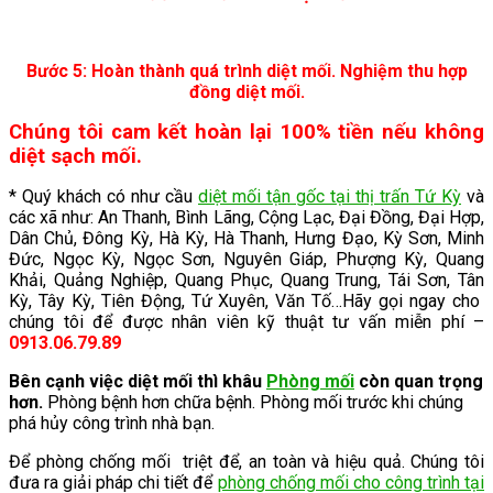
Bước 5: Hoàn thành quá trình diệt mối. Nghiệm thu hợp
đồng diệt mối.
Chúng tôi cam kết hoàn lại 100% tiền nếu không
diệt sạch mối.
* Quý khách có như cầu
diệt mối tận gốc tại thị trấn
Tứ Kỳ
và
các xã như: An Thanh, Bình Lãng, Cộng Lạc, Đại Đồng, Đại Hợp,
Dân Chủ, Đông Kỳ, Hà Kỳ, Hà Thanh, Hưng Đạo, Kỳ Sơn, Minh
Đức, Ngọc Kỳ, Ngọc Sơn, Nguyên Giáp, Phượng Kỳ, Quang
Khải, Quảng Nghiệp, Quang Phục, Quang Trung, Tái Sơn, Tân
Kỳ, Tây Kỳ, Tiên Động, Tứ Xuyên, Văn Tố…Hãy gọi ngay cho
chúng tôi để được nhân viên kỹ thuật tư vấn miễn phí –
0913.06.79.89
Bên cạnh việc diệt mối thì khâu
Phòng mối
còn quan trọng
hơn.
Phòng bệnh hơn chữa bệnh. Phòng mối trước khi chúng
phá hủy công trình nhà bạn.
Để phòng chống mối triệt để, an toàn và hiệu quả. Chúng tôi
đưa ra giải pháp chi tiết để
phòng chống mối cho công trình tại