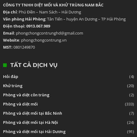
CÔNG TY TNHH DIỆT MỐI VÀ KHỬ TRÙNG NAM BẮC
Địa chỉ
: Phú Điền – Nam Sách – Hải Dương
Văn phòng Hải Phòng
: Tân Tiến – huyện An Dương – TP Hải Phòng
Điện thoại: 0913.067.989
Email
: phongchongcontrunghd@gmail.com
Website
: phongchongcontrung.vn
MST:
0801249870
TẤT CẢ DỊCH VỤ
Hỏi đáp
(4)
Khử trùng
(20)
Phòng và diệt côn trùng
(2)
Phòng và diệt mối
(333)
Phòng và diệt mối tại Bắc Ninh
(7)
Phòng và diệt mối tại Hà Nội
(24)
Phòng và diệt mối tại Hải Dương
(91)