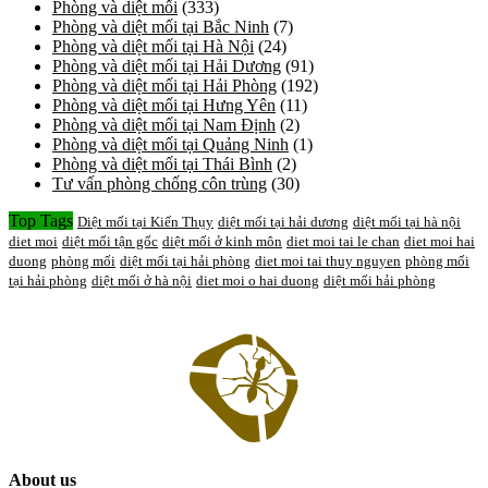
Phòng và diệt mối
(333)
Phòng và diệt mối tại Bắc Ninh
(7)
Phòng và diệt mối tại Hà Nội
(24)
Phòng và diệt mối tại Hải Dương
(91)
Phòng và diệt mối tại Hải Phòng
(192)
Phòng và diệt mối tại Hưng Yên
(11)
Phòng và diệt mối tại Nam Định
(2)
Phòng và diệt mối tại Quảng Ninh
(1)
Phòng và diệt mối tại Thái Bình
(2)
Tư vấn phòng chống côn trùng
(30)
Top Tags
Diệt mối tại Kiến Thụy
diệt mối tại hải dương
diệt mối tại hà nội
diet moi
diệt mối tận gốc
diệt mối ở kinh môn
diet moi tai le chan
diet moi hai
duong
phòng mối
diệt mối tại hải phòng
diet moi tai thuy nguyen
phòng mối
tại hải phòng
diệt mối ở hà nội
diet moi o hai duong
diệt mối hải phòng
About us