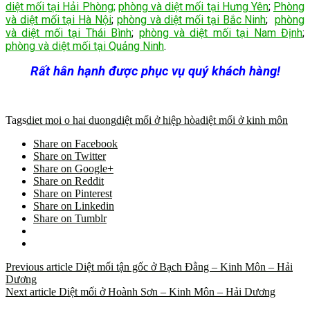
diệt mối tại Hải Phòng;
phòng và diệt mối tại Hưng Yên
;
Phòng
và diệt mối tại Hà Nội
;
phòng và diệt mối tại Bắc Ninh
;
phòng
và diệt mối tại Thái Bình
;
phòng và diệt mối tại Nam Định
;
phòng và diệt mối tại Quảng Ninh
.
Rất hân hạnh được phục vụ quý khách hàng!
Tags
diet moi o hai duong
diệt mối ở hiệp hòa
diệt mối ở kinh môn
Share on Facebook
Share on Twitter
Share on Google+
Share on Reddit
Share on Pinterest
Share on Linkedin
Share on Tumblr
Previous article
Diệt mối tận gốc ở Bạch Đằng – Kinh Môn – Hải
Dương
Next article
Diệt mối ở Hoành Sơn – Kinh Môn – Hải Dương