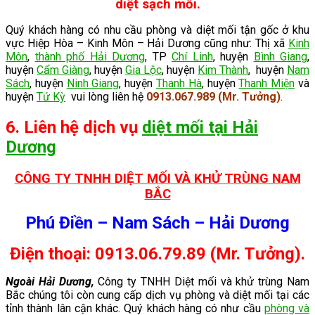
diệt sạch mối.
Quý khách hàng có nhu cầu phòng và diệt mối tận gốc ở khu
vực Hiệp Hòa – Kinh Môn – Hải Dương cũng như: Thị xã
Kinh
Môn
,
thành phố Hải Dương
, TP
Chí Linh
, huyện
Bình Giang
,
huyện
Cẩm Giàng
, huyện
Gia Lộc
, huyện
Kim Thành
, huyện
Nam
Sách
, huyện
Ninh Giang
, huyện
Thanh Hà
, huyện
Thanh Miện
và
huyện
Tứ Kỳ
vui lòng liên hệ
0913.067.989 (Mr. Tưởng)
.
6. Liên hệ dịch vụ
diệt mối tại Hải
Dương
CÔNG TY TNHH DIỆT MỐI VÀ KHỬ TRÙNG NAM
BẮC
Phú Điền – Nam Sách – Hải Dương
Điện thoại: 0913.06.79.89 (Mr. Tưởng).
Ngoài Hải Dương,
Công ty TNHH Diệt mối và khử trùng Nam
Bắc chúng tôi còn cung cấp dịch vụ phòng và diệt mối tại các
tỉnh thành lân cận khác. Quý khách hàng có như cầu
phòng và