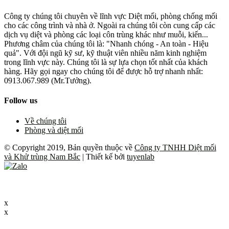
Công ty chúng tôi chuyên về lĩnh vực Diệt mối, phòng chống mối
cho các công trình và nhà ở. Ngoài ra chúng tôi còn cung cấp các
dịch vụ diệt và phòng các loại côn trùng khác như muỗi, kiến...
Phương châm của chúng tôi là: "Nhanh chóng - An toàn - Hiệu
quả". Với đội ngũ kỹ sư, kỹ thuật viên nhiều năm kinh nghiệm
trong lĩnh vực này. Chúng tôi là sự lựa chọn tốt nhất của khách
hàng. Hãy gọi ngay cho chúng tôi để được hỗ trợ nhanh nhất:
0913.067.989 (Mr.Tưởng).
Follow us
Về chúng tôi
Phòng và diệt mối
© Copyright 2019, Bản quyền thuộc về
Công ty TNHH Diệt mối
và Khử trùng Nam Bắc
| Thiết kế bởi
tuyenlab
x
x