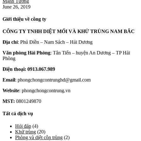
Mạnh Tưởng
June 26, 2019
Giới thiệu về công ty
CÔNG TY TNHH DIỆT MỐI VÀ KHỬ TRÙNG NAM BẮC
Địa chỉ
: Phú Điền – Nam Sách – Hải Dương
Văn phòng Hải Phòng
: Tân Tiến – huyện An Dương – TP Hải
Phòng
Điện thoại: 0913.067.989
Email
: phongchongcontrunghd@gmail.com
Website
: phongchongcontrung.vn
MST:
0801249870
Tất cả dịch vụ
Hỏi đáp
(4)
Khử trùng
(20)
Phòng và diệt côn trùng
(2)