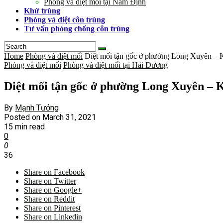
Phòng và diệt mối tại Nam Định
Khử trùng
Phòng và diệt côn trùng
Tư vấn phòng chống côn trùng
Home
Phòng và diệt mối
Diệt mối tận gốc ở phường Long Xuyên –
Phòng và diệt mối
Phòng và diệt mối tại Hải Dương
Diệt mối tận gốc ở phường Long Xuyên –
By
Mạnh Tưởng
Posted on
March 31, 2021
15 min read
0
0
36
Share on Facebook
Share on Twitter
Share on Google+
Share on Reddit
Share on Pinterest
Share on Linkedin