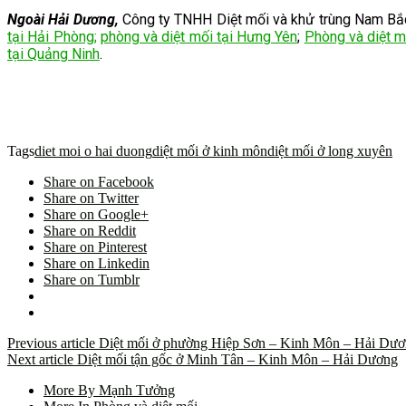
Ngoài Hải Dương,
Công ty TNHH Diệt mối và khử trùng Nam Bắc c
tại Hải Phòng;
phòng và diệt mối tại Hưng Yên
;
Phòng và diệt m
tại Quảng Ninh
.
Tags
diet moi o hai duong
diệt mối ở kinh môn
diệt mối ở long xuyên
Share on Facebook
Share on Twitter
Share on Google+
Share on Reddit
Share on Pinterest
Share on Linkedin
Share on Tumblr
Previous article
Diệt mối ở phường Hiệp Sơn – Kinh Môn – Hải Dư
Next article
Diệt mối tận gốc ở Minh Tân – Kinh Môn – Hải Dương
More By Mạnh Tưởng