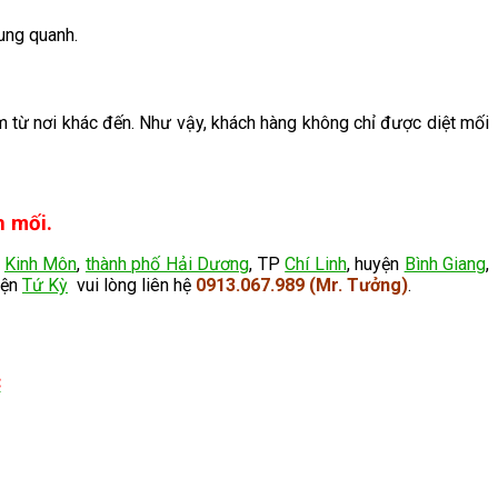
xung quanh.
ễm từ nơi khác đến. Như vậy, khách hàng không chỉ được diệt mối
h mối.
ã
Kinh Môn
,
thành phố Hải Dương
, TP
Chí Linh
, huyện
Bình Giang
,
yện
Tứ Kỳ
vui lòng liên hệ
0913.067.989 (Mr. Tưởng)
.
C