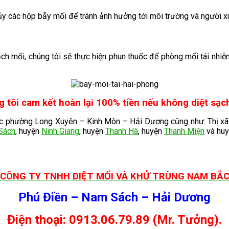
 hủy các hộp bẫy mối để tránh ảnh hưởng tới môi trường và người 
sạch mối, chúng tôi sẽ thực hiện phun thuốc để phòng mối tái nhi
 tôi cam kết hoàn lại 100% tiền nếu không diệt sạc
vực phường Long Xuyên – Kinh Môn – Hải Dương cũng như: Thị x
Sách
, huyện
Ninh Giang
, huyện
Thanh Hà
, huyện
Thanh Miện
và hu
CÔNG TY TNHH DIỆT MỐI VÀ KHỬ TRÙNG NAM BẮ
Phú Điền – Nam Sách – Hải Dương
Điện thoại: 0913.06.79.89 (Mr. Tưởng).