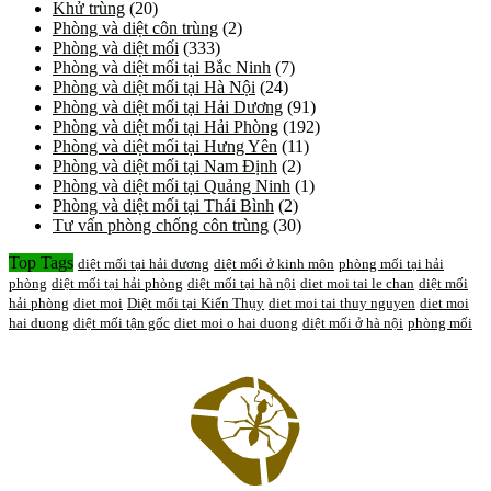
Khử trùng
(20)
Phòng và diệt côn trùng
(2)
Phòng và diệt mối
(333)
Phòng và diệt mối tại Bắc Ninh
(7)
Phòng và diệt mối tại Hà Nội
(24)
Phòng và diệt mối tại Hải Dương
(91)
Phòng và diệt mối tại Hải Phòng
(192)
Phòng và diệt mối tại Hưng Yên
(11)
Phòng và diệt mối tại Nam Định
(2)
Phòng và diệt mối tại Quảng Ninh
(1)
Phòng và diệt mối tại Thái Bình
(2)
Tư vấn phòng chống côn trùng
(30)
Top Tags
diệt mối tại hải dương
diệt mối ở kinh môn
phòng mối tại hải
phòng
diệt mối tại hải phòng
diệt mối tại hà nội
diet moi tai le chan
diệt mối
hải phòng
diet moi
Diệt mối tại Kiến Thụy
diet moi tai thuy nguyen
diet moi
hai duong
diệt mối tận gốc
diet moi o hai duong
diệt mối ở hà nội
phòng mối