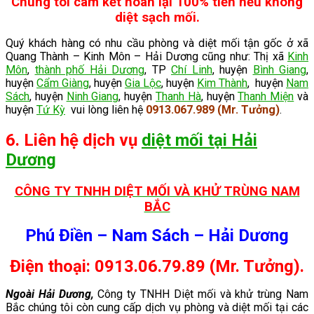
Chúng tôi cam kết hoàn lại 100% tiền nếu không
diệt sạch mối.
Quý khách hàng có nhu cầu phòng và diệt mối tận gốc ở xã
Quang Thành – Kinh Môn – Hải Dương cũng như: Thị xã
Kinh
Môn
,
thành phố Hải Dương
, TP
Chí Linh
, huyện
Bình Giang
,
huyện
Cẩm Giàng
, huyện
Gia Lộc
, huyện
Kim Thành
, huyện
Nam
Sách
, huyện
Ninh Giang
, huyện
Thanh Hà
, huyện
Thanh Miện
và
huyện
Tứ Kỳ
vui lòng liên hệ
0913.067.989 (Mr. Tưởng)
.
6. Liên hệ dịch vụ
diệt mối tại Hải
Dương
CÔNG TY TNHH DIỆT MỐI VÀ KHỬ TRÙNG NAM
BẮC
Phú Điền – Nam Sách – Hải Dương
Điện thoại: 0913.06.79.89 (Mr. Tưởng).
Ngoài Hải Dương,
Công ty TNHH Diệt mối và khử trùng Nam
Bắc chúng tôi còn cung cấp dịch vụ phòng và diệt mối tại các