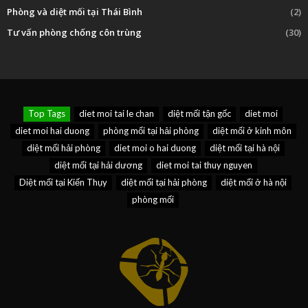
Phòng và diệt mối tại Thái Bình
(2)
Tư vấn phòng chống côn trùng
(30)
Top Tags
diet moi tai le chan
diệt mối tận gốc
diet moi
diet moi hai duong
phòng mối tại hải phòng
diệt mối ở kinh môn
diệt mối hải phòng
diet moi o hai duong
diệt mối tại hà nội
diệt mối tại hải dương
diet moi tai thuy nguyen
Diệt mối tại Kiến Thụy
diệt mối tại hải phòng
diệt mối ở hà nội
phòng mối