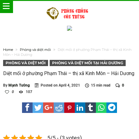
Home
Phòng và diệt mối
Diệt mối ở phường Phạm Thái – thị xã Kinh
Môn – Hải Dương
PHÒNG VÀ DIỆT MỐI
PHÒNG VÀ DIỆT MỐI TẠI HẢI DƯƠNG
Diệt mối ở phường Phạm Thái – thị xã Kinh Môn – Hải Dương
By
Mạnh Tưởng
Posted on
April 4, 2021
15 min read
0
0
107
5/5 - (3 votes)